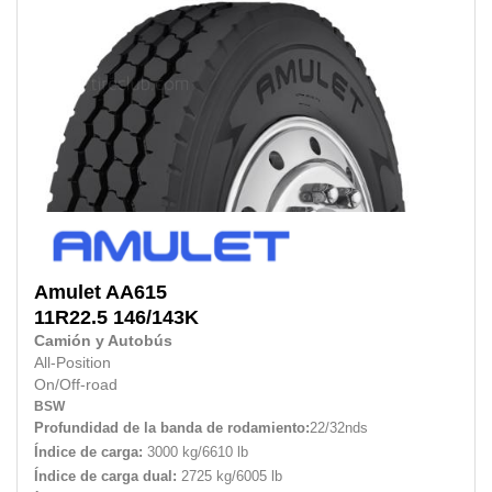
Amulet
AA615
11R22.5
146/143K
Camión y Autobús
All-Position
On/Off-road
BSW
Profundidad de la banda de rodamiento:
22/32nds
Índice de carga:
3000 kg/6610 lb
Índice de carga dual:
2725 kg/6005 lb