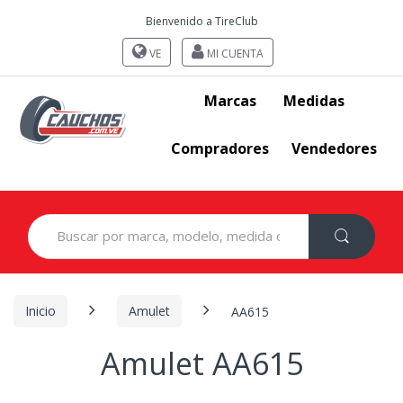
Bienvenido a TireClub
VE
MI CUENTA
Marcas
Medidas
Compradores
Vendedores
Search
for:
Inicio
Amulet
AA615
Amulet AA615