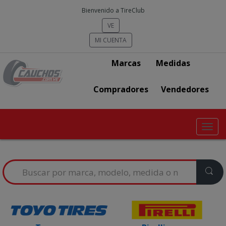
Bienvenido a TireClub
VE
MI CUENTA
Marcas
Medidas
Compradores
Vendedores
Toggl
navig
Search
for: