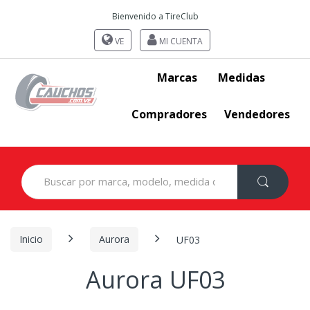
Bienvenido a TireClub
VE
MI CUENTA
Marcas
Medidas
Compradores
Vendedores
Search
for:
Inicio
Aurora
UF03
Aurora UF03