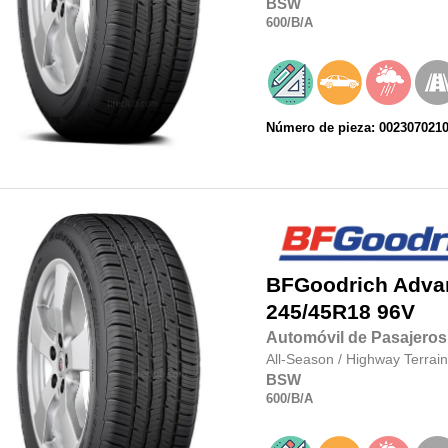
BSW
600
/B
/A
Número de pieza: 002307021
BFGoodrich
Adva
245/45R18
96V
Automóvil de Pasajeros
All-Season
/
Highway Terrain
BSW
600
/B
/A