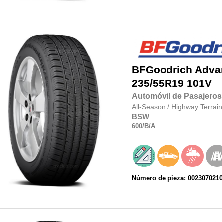
BFGoodrich
Adva
235/55R19
101V
Automóvil de Pasajeros
All-Season
/
Highway Terrain
BSW
600
/B
/A
Número de pieza: 002307021