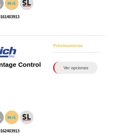
0161403913
Próximamente
ntage Control
Ver opciones
0162403913