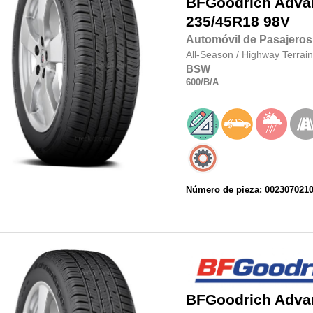
BFGoodrich
Adva
235/45R18
98V
Automóvil de Pasajeros
All-Season
/
Highway Terrain
BSW
600
/B
/A
Número de pieza: 002307021
BFGoodrich
Adva