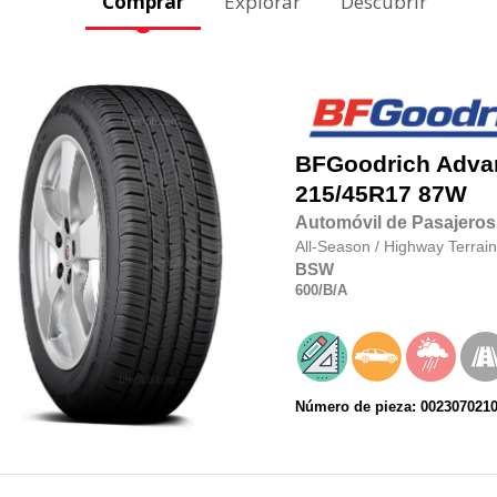
Comprar
Explorar
Descubrir
BFGoodrich
Adva
215/45R17
87W
Automóvil de Pasajeros
All-Season
/
Highway Terrain
BSW
600
/B
/A
Número de pieza: 002307021