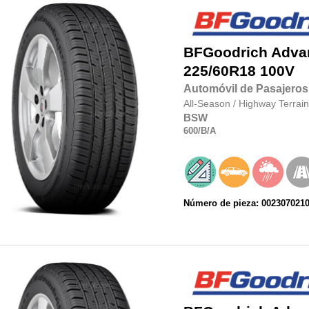
BFGoodrich
Adva
225/60R18
100V
Automóvil de Pasajeros
All-Season
/
Highway Terrain
BSW
600
/B
/A
Número de pieza: 002307021