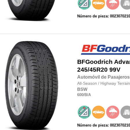
Número de pieza: 002307021
BFGoodrich
Adva
245/45R20
99V
Automóvil de Pasajeros
All-Season
/
Highway Terrain
BSW
600
/B
/A
Número de pieza: 002307021