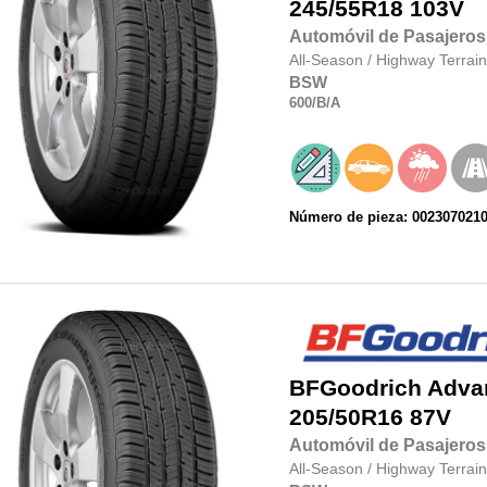
245/55R18
103V
Automóvil de Pasajeros
All-Season
/
Highway Terrain
BSW
600
/B
/A
Número de pieza: 002307021
BFGoodrich
Adva
205/50R16
87V
Automóvil de Pasajeros
All-Season
/
Highway Terrain