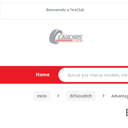
Bienvenido a TireClub
Search
Home
for:
Inicio
BFGoodrich
Advantag