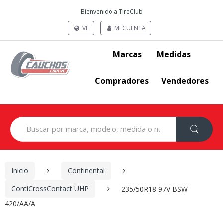
Bienvenido a TireClub
VE
MI CUENTA
Marcas
Medidas
Compradores
Vendedores
Search
for:
Inicio
Continental
ContiCrossContact UHP
235/50R18 97V BSW
420/AA/A