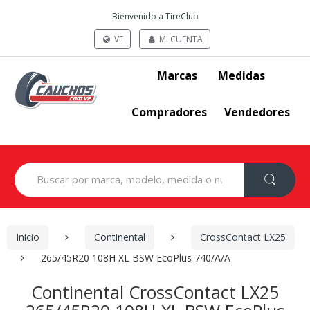
Bienvenido a TireClub
VE
MI CUENTA
Marcas
Medidas
Compradores
Vendedores
Search
for:
Inicio
Continental
CrossContact LX25
265/45R20 108H XL BSW EcoPlus 740/A/A
Continental CrossContact LX25