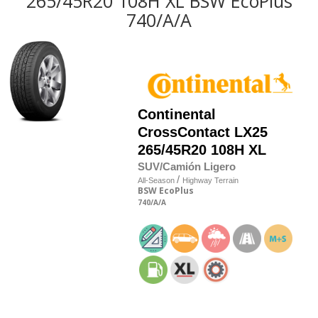
265/45R20 108H XL BSW EcoPlus
740/A/A
Continental
CrossContact LX25
265/45R20 108H XL
SUV/Camión Ligero
/
All-Season
Highway Terrain
BSW
EcoPlus
740
/A
/A