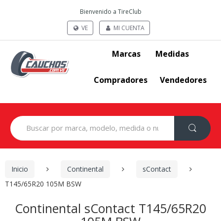
Bienvenido a TireClub
VE
MI CUENTA
Marcas
Medidas
Compradores
Vendedores
Search
for:
Inicio
Continental
sContact
T145/65R20 105M BSW
Continental sContact T145/65R20