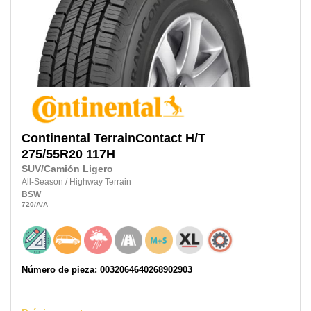
Continental
TerrainContact H/T
275/55R20
117H
SUV/Camión Ligero
All-Season
/
Highway Terrain
BSW
720
/A
/A
Número de pieza: 0032064640268902903