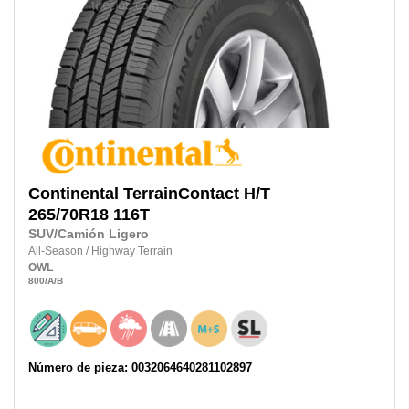
Continental
TerrainContact H/T
265/70R18
116T
SUV/Camión Ligero
All-Season
/
Highway Terrain
OWL
800
/A
/B
Número de pieza: 0032064640281102897