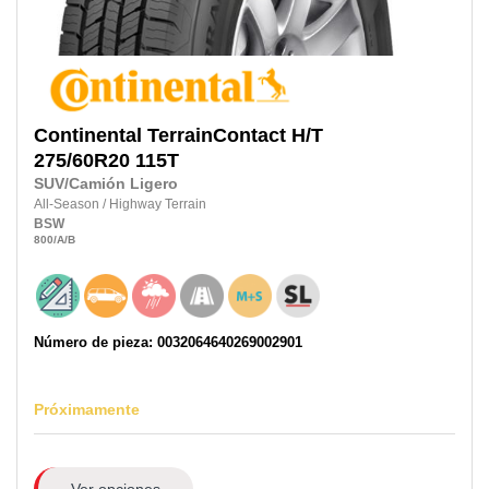
Continental
TerrainContact H/T
275/60R20
115T
SUV/Camión Ligero
All-Season
/
Highway Terrain
BSW
800
/A
/B
Número de pieza: 0032064640269002901
Próximamente