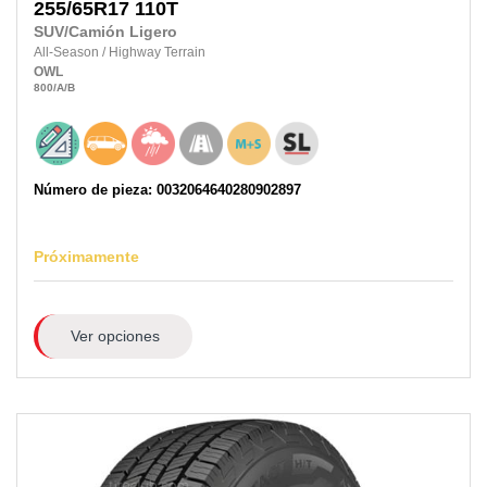
255/65R17
110T
SUV/Camión Ligero
All-Season
/
Highway Terrain
OWL
800
/A
/B
Número de pieza: 0032064640280902897
Próximamente
Ver opciones