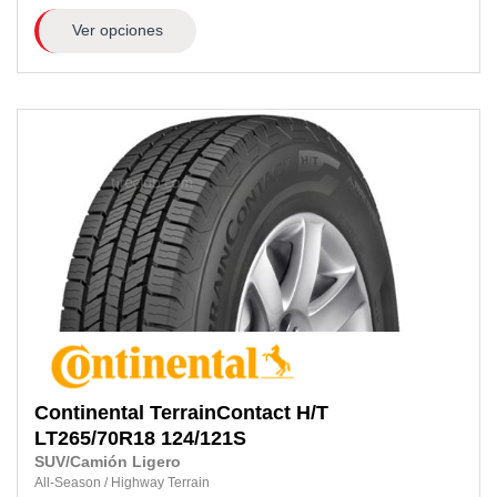
Ver opciones
Continental
TerrainContact H/T
LT265/70R18
124/121S
SUV/Camión Ligero
All-Season
/
Highway Terrain