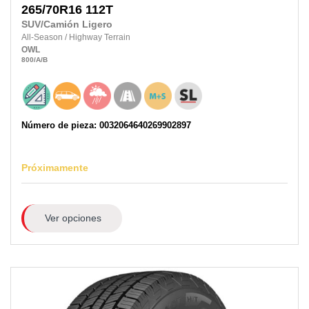
265/70R16
112T
SUV/Camión Ligero
All-Season
/
Highway Terrain
OWL
800
/A
/B
Número de pieza: 0032064640269902897
Próximamente
Ver opciones