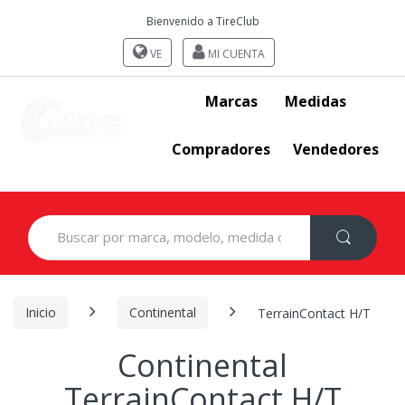
Bienvenido a TireClub
VE
MI CUENTA
Marcas
Medidas
Compradores
Vendedores
Search
for:
Inicio
Continental
TerrainContact H/T
Continental
TerrainContact H/T