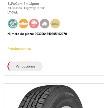
SUV/Camión Ligero
All-Season
/
Highway Terrain
LT
OWL
Número de pieza: 0032064640205402270
Próximamente
Ver opciones