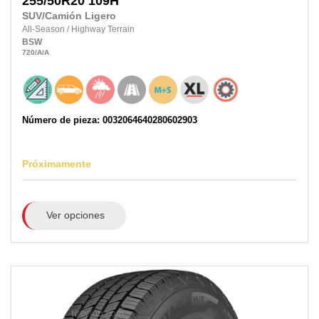
255/50R20
109H
SUV/Camión Ligero
All-Season
/
Highway Terrain
BSW
720
/A
/A
Número de pieza: 0032064640280602903
Próximamente
Ver opciones