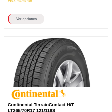
Próximamente
Ver opciones
Continental
TerrainContact H/T
LT265/70R17
121/118S