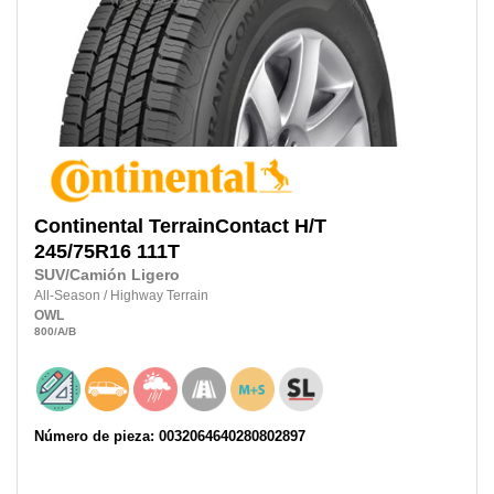
Continental
TerrainContact H/T
245/75R16
111T
SUV/Camión Ligero
All-Season
/
Highway Terrain
OWL
800
/A
/B
Número de pieza: 0032064640280802897