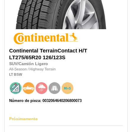
Continental
TerrainContact H/T
LT275/65R20
126/123S
SUV/Camión Ligero
All-Season
/
Highway Terrain
LT
BSW
Número de pieza: 0032064640206800073
Próximamente