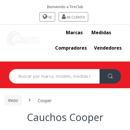
Bienvenido a TireClub
VE
MI CUENTA
Marcas
Medidas
Compradores
Vendedores
Search
for:
Inicio
Cooper
Cauchos Cooper