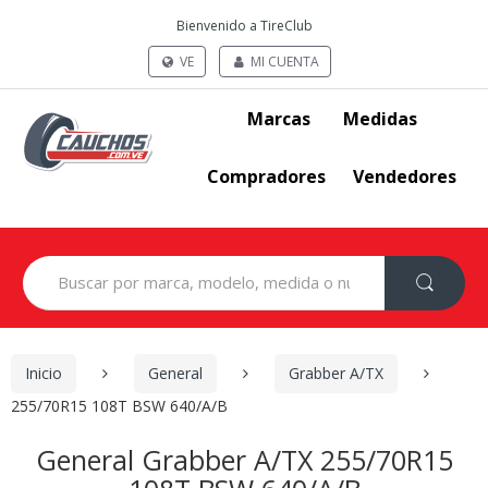
Bienvenido a TireClub
VE
MI CUENTA
Marcas
Medidas
Compradores
Vendedores
Search
for:
Inicio
General
Grabber A/TX
255/70R15 108T BSW 640/A/B
General Grabber A/TX 255/70R15