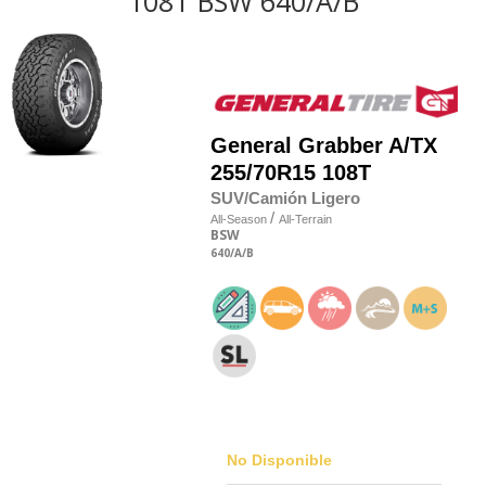
108T BSW 640/A/B
General
Grabber A/TX
255/70R15 108T
SUV/Camión Ligero
/
All-Season
All-Terrain
BSW
640
/A
/B
No Disponible