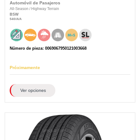
Automóvil de Pasajeros
All-Season
/
Highway Terrain
BSW
540
/A
/A
Número de pieza: 0069067950121003668
Próximamente
Ver opciones