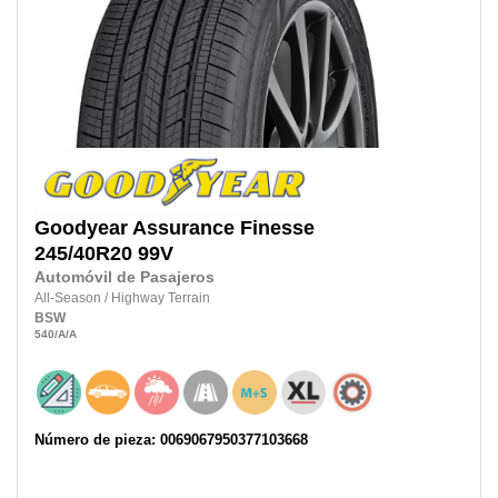
Goodyear
Assurance Finesse
245/40R20
99V
Automóvil de Pasajeros
All-Season
/
Highway Terrain
BSW
540
/A
/A
Número de pieza: 0069067950377103668