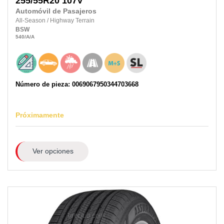
255/55R20
107V
Automóvil de Pasajeros
All-Season
/
Highway Terrain
BSW
540
/A
/A
Número de pieza: 0069067950344703668
Próximamente
Ver opciones