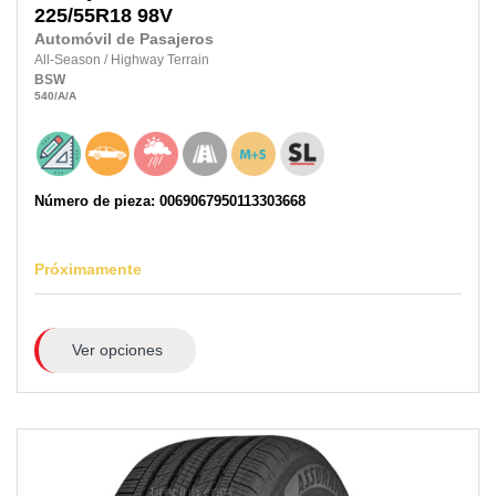
225/55R18
98V
Automóvil de Pasajeros
All-Season
/
Highway Terrain
BSW
540
/A
/A
Número de pieza: 0069067950113303668
Próximamente
Ver opciones