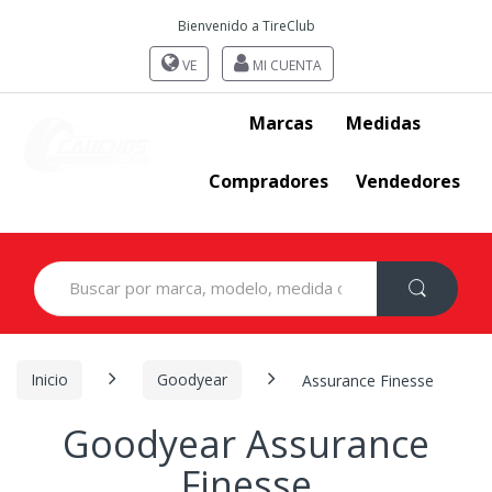
Bienvenido a TireClub
VE
MI CUENTA
Marcas
Medidas
Compradores
Vendedores
Search
for:
Inicio
Goodyear
Assurance Finesse
Goodyear Assurance
Finesse