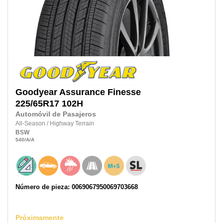
Goodyear
Assurance Finesse
225/65R17
102H
Automóvil de Pasajeros
All-Season
/
Highway Terrain
BSW
540
/A
/A
Número de pieza: 0069067950069703668
Próximamente