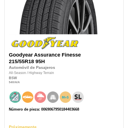
Goodyear
Assurance Finesse
215/55R18
95H
Automóvil de Pasajeros
All-Season
/
Highway Terrain
BSW
540
/A
/A
Número de pieza: 0069067950184403668
Próximamente