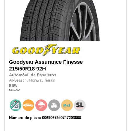
Goodyear
Assurance Finesse
215/50R18
92H
Automóvil de Pasajeros
All-Season
/
Highway Terrain
BSW
540
/A
/A
Número de pieza: 0069067950747203668