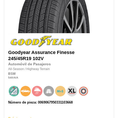
Goodyear
Assurance Finesse
245/45R19
102V
Automóvil de Pasajeros
All-Season
/
Highway Terrain
BSW
540
/A
/A
Número de pieza: 0069067950331103668