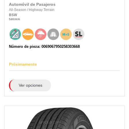
Automóvil de Pasajeros
All-Season
/
Highway Terrain
BSW
540
/A
/A
Número de pieza: 0069067950258303668
Próximamente
Ver opciones