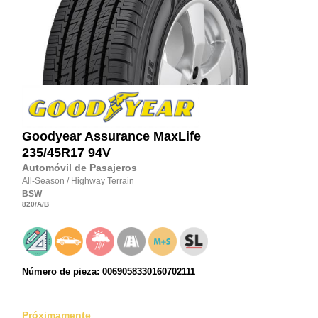
Goodyear
Assurance MaxLife
235/45R17
94V
Automóvil de Pasajeros
All-Season
/
Highway Terrain
BSW
820
/A
/B
Número de pieza: 0069058330160702111
Próximamente