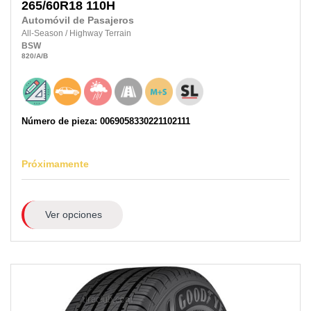
265/60R18
110H
Automóvil de Pasajeros
All-Season
/
Highway Terrain
BSW
820
/A
/B
Número de pieza: 0069058330221102111
Próximamente
Ver opciones