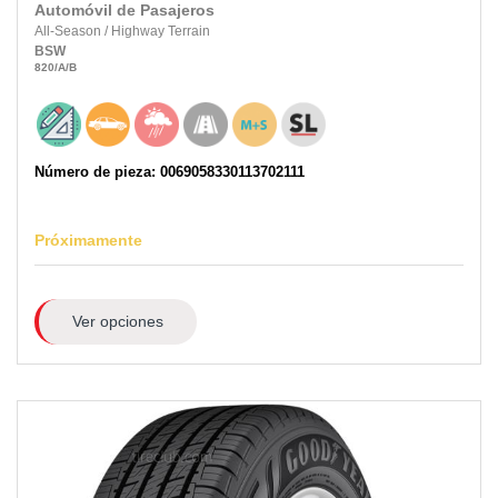
Automóvil de Pasajeros
All-Season
/
Highway Terrain
BSW
820
/A
/B
Número de pieza: 0069058330113702111
Próximamente
Ver opciones