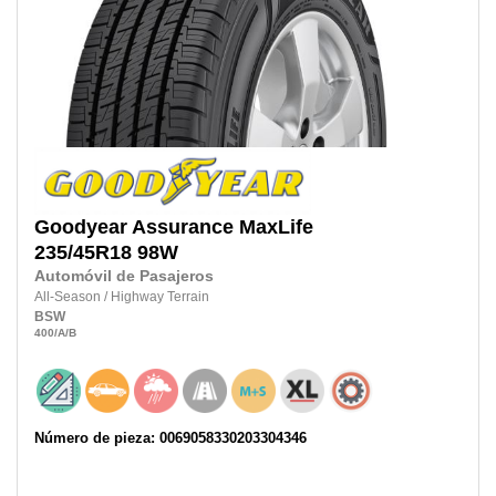
Goodyear
Assurance MaxLife
235/45R18
98W
Automóvil de Pasajeros
All-Season
/
Highway Terrain
BSW
400
/A
/B
Número de pieza: 0069058330203304346