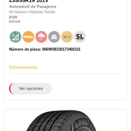
235/55R19
101V
Automóvil de Pasajeros
All-Season
/
Highway Terrain
BSW
820
/A
/B
Número de pieza: 0069058330173402111
Próximamente
Ver opciones