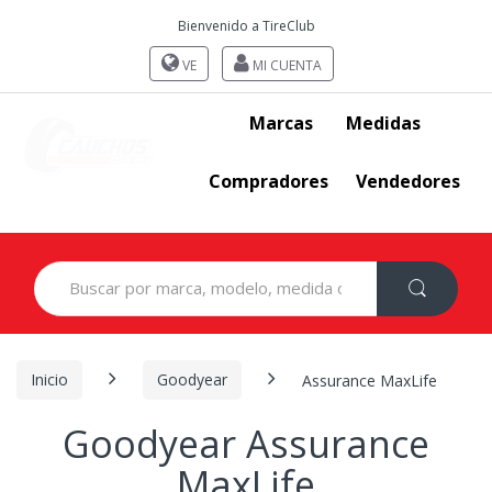
Bienvenido a TireClub
VE
MI CUENTA
Marcas
Medidas
Compradores
Vendedores
Search
for:
Inicio
Goodyear
Assurance MaxLife
Goodyear Assurance
MaxLife