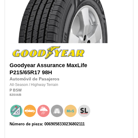
Goodyear
Assurance MaxLife
P215/65R17
98H
Automóvil de Pasajeros
All-Season
/
Highway Terrain
P
BSW
820
/A
/B
Número de pieza: 0069058330236802111