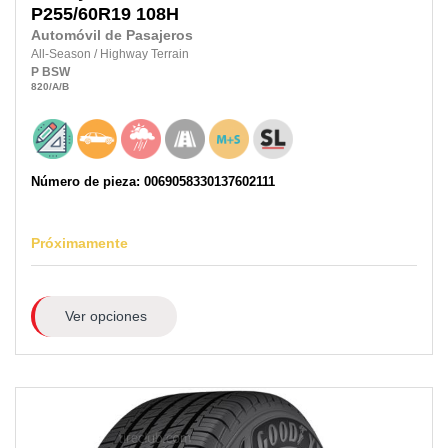
P255/60R19
108H
Automóvil de Pasajeros
All-Season
/
Highway Terrain
P
BSW
820
/A
/B
Número de pieza: 0069058330137602111
Próximamente
Ver opciones