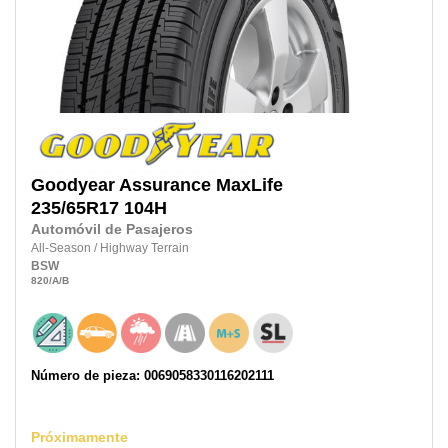
Goodyear
Assurance MaxLife
235/65R17
104H
Automóvil de Pasajeros
All-Season
/
Highway Terrain
BSW
820
/A
/B
Número de pieza: 0069058330116202111
Próximamente