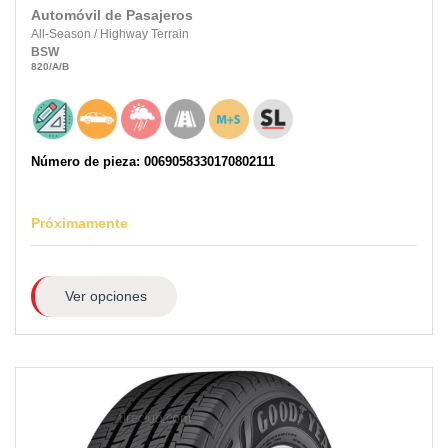
Automóvil de Pasajeros
All-Season
/
Highway Terrain
BSW
820
/A
/B
Número de pieza: 0069058330170802111
Próximamente
Ver opciones