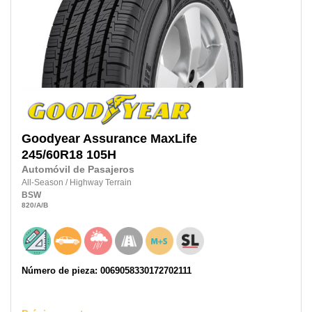
Goodyear
Assurance MaxLife
245/60R18
105H
Automóvil de Pasajeros
All-Season
/
Highway Terrain
BSW
820
/A
/B
Número de pieza: 0069058330172702111