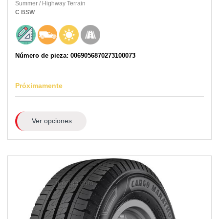
Summer
/
Highway Terrain
C
BSW
Número de pieza: 0069056870273100073
Próximamente
Ver opciones