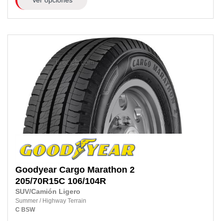
Goodyear
Cargo Marathon 2
205/70R15C
106/104R
SUV/Camión Ligero
Summer
/
Highway Terrain
C
BSW