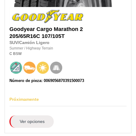
Goodyear
Cargo Marathon 2
205/65R16C
107/105T
SUV/Camión Ligero
Summer
/
Highway Terrain
C
BSW
Número de pieza: 0069056870391500073
Próximamente
Ver opciones