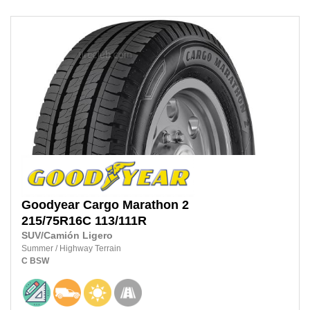
Goodyear
Cargo Marathon 2
215/75R16C
113/111R
SUV/Camión Ligero
Summer
/
Highway Terrain
C
BSW