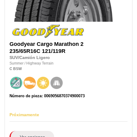
Goodyear
Cargo Marathon 2
235/65R16C
121/119R
SUV/Camión Ligero
Summer
/
Highway Terrain
C
BSW
Número de pieza: 0069056870374900073
Próximamente
Ver opciones