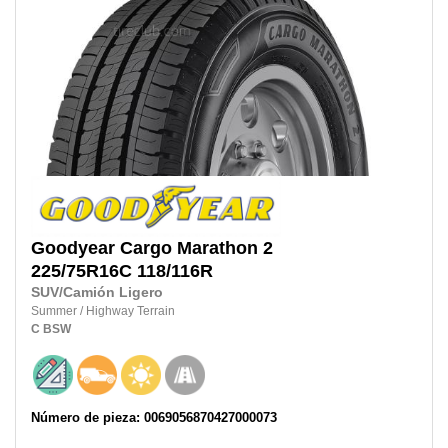
Goodyear
Cargo Marathon 2
225/75R16C
118/116R
SUV/Camión Ligero
Summer
/
Highway Terrain
C
BSW
Número de pieza: 0069056870427000073