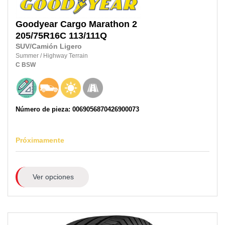
Goodyear
Cargo Marathon 2
205/75R16C
113/111Q
SUV/Camión Ligero
Summer
/
Highway Terrain
C
BSW
Número de pieza: 0069056870426900073
Próximamente
Ver opciones