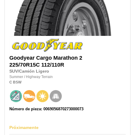
Goodyear
Cargo Marathon 2
225/70R15C
112/110R
SUV/Camión Ligero
Summer
/
Highway Terrain
C
BSW
Número de pieza: 0069056870273000073
Próximamente