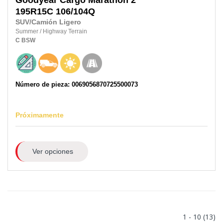
Goodyear
Cargo Marathon 2
195R15C
106/104Q
SUV/Camión Ligero
Summer
/
Highway Terrain
C
BSW
Número de pieza: 0069056870725500073
Próximamente
Ver opciones
1 - 10 (13)