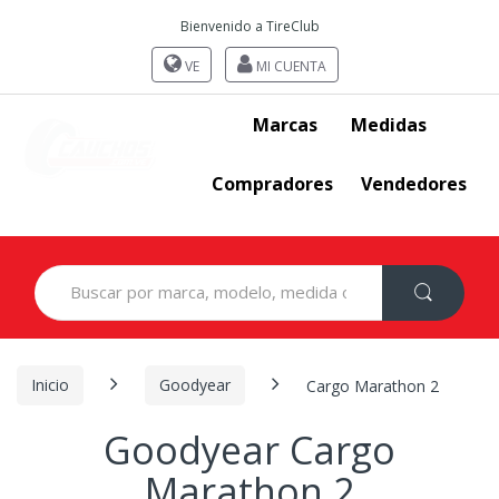
Bienvenido a TireClub
VE
MI CUENTA
Marcas
Medidas
Compradores
Vendedores
Search
for:
Inicio
Goodyear
Cargo Marathon 2
Goodyear Cargo
Marathon 2