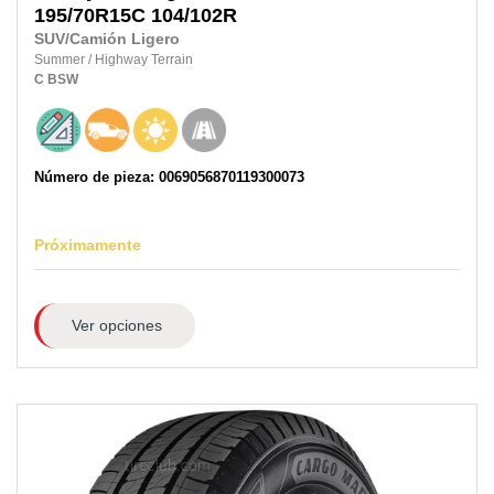
195/70R15C
104/102R
SUV/Camión Ligero
Summer
/
Highway Terrain
C
BSW
Número de pieza: 0069056870119300073
Próximamente
Ver opciones