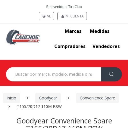
Bienvenido a TireClub
VE
MI CUENTA
Marcas
Medidas
Compradores
Vendedores
Search
for:
Inicio
Goodyear
Convenience Spare
T155/70D17 110M BSW
Goodyear Convenience Spare