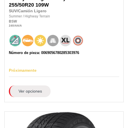
255/50R20
109W
SUV/Camión Ligero
Summer
/
Highway Terrain
BSW
240
/AA
/A
Número de pieza: 0069056780285303976
Próximamente
Ver opciones