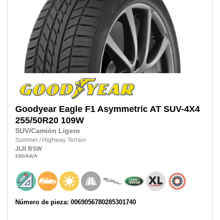
Goodyear
Eagle F1 Asymmetric AT SUV-4X4
255/50R20
109W
SUV/Camión Ligero
Summer
/
Highway Terrain
JLR
BSW
240
/AA
/A
Número de pieza: 0069056780285301740