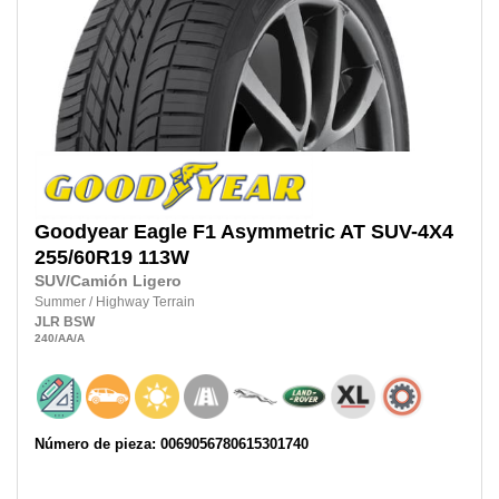
Goodyear
Eagle F1 Asymmetric AT SUV-4X4
255/60R19
113W
SUV/Camión Ligero
Summer
/
Highway Terrain
JLR
BSW
240
/AA
/A
Número de pieza: 0069056780615301740