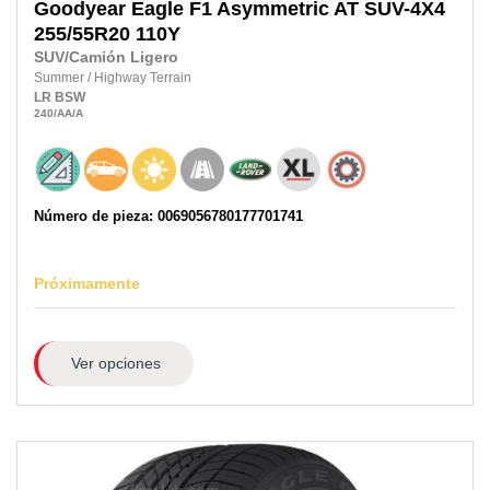
Goodyear
Eagle F1 Asymmetric AT SUV-4X4
255/55R20
110Y
SUV/Camión Ligero
Summer
/
Highway Terrain
LR
BSW
240
/AA
/A
Número de pieza: 0069056780177701741
Próximamente
Ver opciones