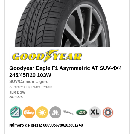
Goodyear
Eagle F1 Asymmetric AT SUV-4X4
245/45R20
103W
SUV/Camión Ligero
Summer
/
Highway Terrain
JLR
BSW
240
/AA
/A
Número de pieza: 0069056780203801740