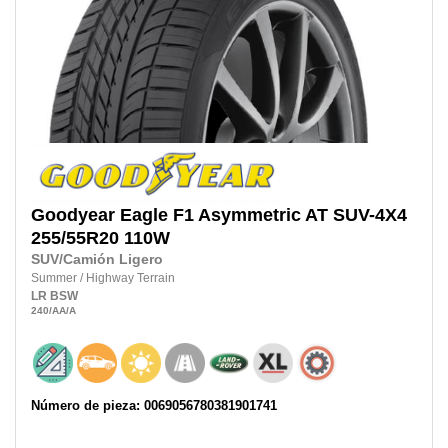
Goodyear
Eagle F1 Asymmetric AT SUV-4X4
255/55R20
110W
SUV/Camión Ligero
Summer
/
Highway Terrain
LR
BSW
240
/AA
/A
Número de pieza: 0069056780381901741