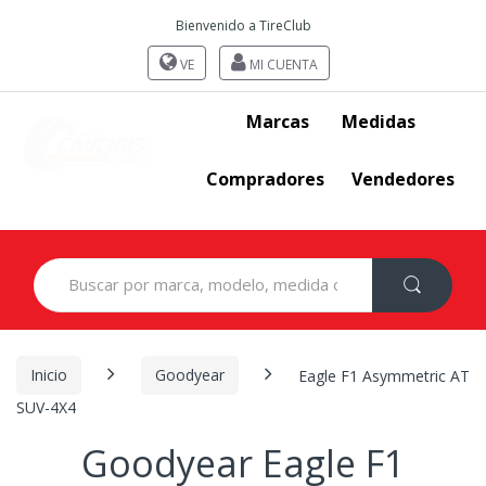
Bienvenido a TireClub
VE
MI CUENTA
Marcas
Medidas
Compradores
Vendedores
Search
for:
Inicio
Goodyear
Eagle F1 Asymmetric AT
SUV-4X4
Goodyear Eagle F1