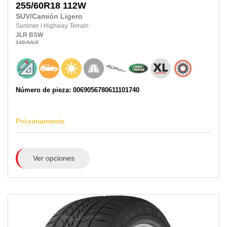
255/60R18
112W
SUV/Camión Ligero
Summer
/
Highway Terrain
JLR
BSW
240
/AA
/A
Número de pieza: 0069056780611101740
Próximamente
Ver opciones