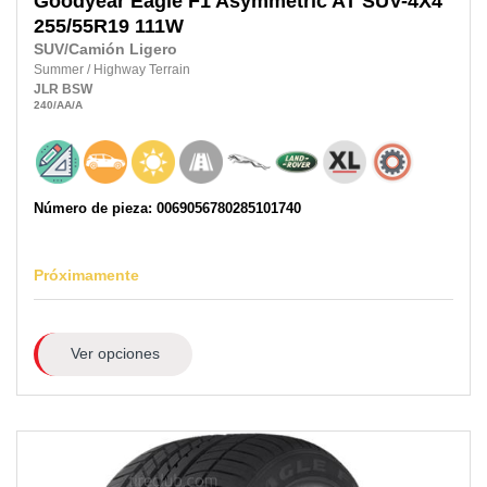
Goodyear
Eagle F1 Asymmetric AT SUV-4X4
255/55R19
111W
SUV/Camión Ligero
Summer
/
Highway Terrain
JLR
BSW
240
/AA
/A
Número de pieza: 0069056780285101740
Próximamente
Ver opciones