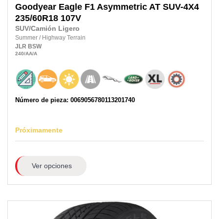
Goodyear
Eagle F1 Asymmetric AT SUV-4X4
235/60R18
107V
SUV/Camión Ligero
Summer
/
Highway Terrain
JLR
BSW
240
/AA
/A
Número de pieza: 0069056780113201740
Próximamente
Ver opciones