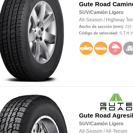
Gute Road
Camin
SUV/Camión Ligero
All-Season
/
Highway Ter
Ancho de sección (mm):
215 
Código de velocidad:
S,T,H,V
Gute Road
Agresi
SUV/Camión Ligero
All-Season
/
All-Terrain