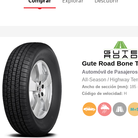
Comprar
Explorar
Descubrir
Gute Road
Bone T
Automóvil de Pasajeros
All-Season
/
Highway Ter
Ancho de sección (mm):
185 
Código de velocidad:
H