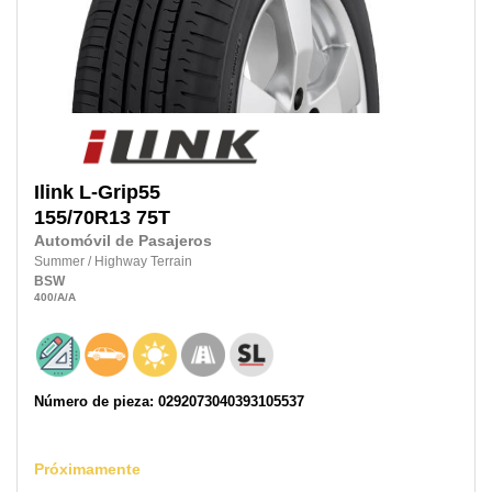
Ilink
L-Grip55
155/70R13
75T
Automóvil de Pasajeros
Summer
/
Highway Terrain
BSW
400
/A
/A
Número de pieza: 0292073040393105537
Próximamente