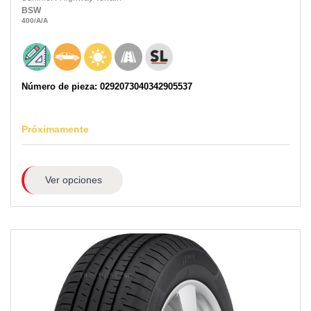
BSW
400
/A
/A
Número de pieza: 0292073040342905537
Próximamente
Ver opciones