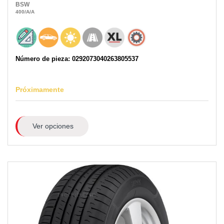
BSW
400
/A
/A
Número de pieza: 0292073040263805537
Próximamente
Ver opciones