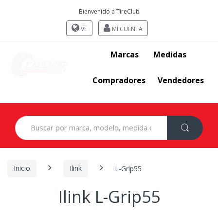
Bienvenido a TireClub
VE
MI CUENTA
Marcas
Medidas
Compradores
Vendedores
Search
for:
Inicio
Ilink
L-Grip55
Ilink L-Grip55