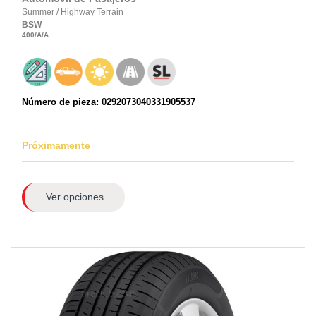
Summer
/
Highway Terrain
BSW
400
/A
/A
Número de pieza: 0292073040331905537
Próximamente
Ver opciones