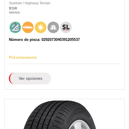
Summer
/
Highway Terrain
BSW
400
/A
/A
Número de pieza: 0292073040391205537
Próximamente
Ver opciones