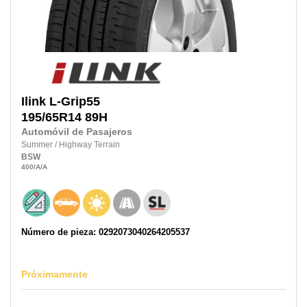
Ilink
L-Grip55
195/65R14
89H
Automóvil de Pasajeros
Summer
/
Highway Terrain
BSW
400
/A
/A
Número de pieza: 0292073040264205537
Próximamente