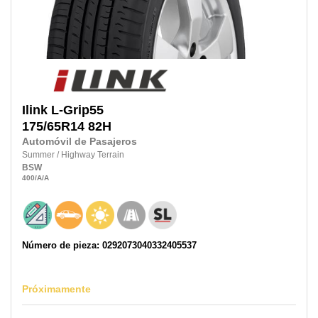
Ilink
L-Grip55
175/65R14
82H
Automóvil de Pasajeros
Summer
/
Highway Terrain
BSW
400
/A
/A
Número de pieza: 0292073040332405537
Próximamente