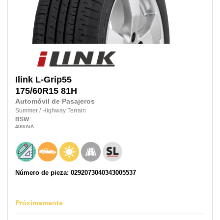
Ilink
L-Grip55
175/60R15
81H
Automóvil de Pasajeros
Summer
/
Highway Terrain
BSW
400
/A
/A
Número de pieza: 0292073040343005537
Próximamente