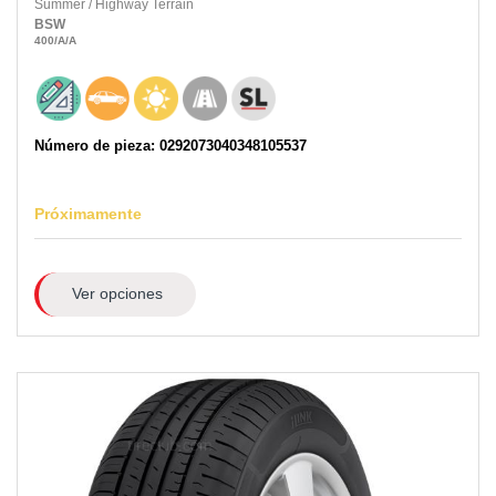
Summer
/
Highway Terrain
BSW
400
/A
/A
Número de pieza: 0292073040348105537
Próximamente
Ver opciones