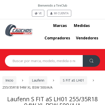
Bienvenido a TireClub
VE
MI CUENTA
Marcas
Medidas
Compradores
Vendedores
Search
for:
Inicio
Laufenn
S FIT aS LH01
255/35R18 94W XL BSW 500/A/A
Laufenn S FIT aS LH01 255/35R18