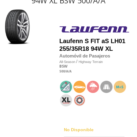
94W XL BSW 500/A/A
Laufenn
S FIT aS LH01
255/35R18 94W XL
Automóvil de Pasajeros
/
All-Season
Highway Terrain
BSW
500
/A
/A
No Disponible