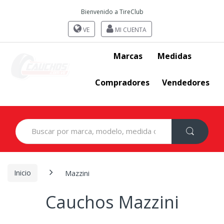
Bienvenido a TireClub
VE
MI CUENTA
Marcas
Medidas
Compradores
Vendedores
Search
for:
Inicio
Mazzini
Cauchos Mazzini