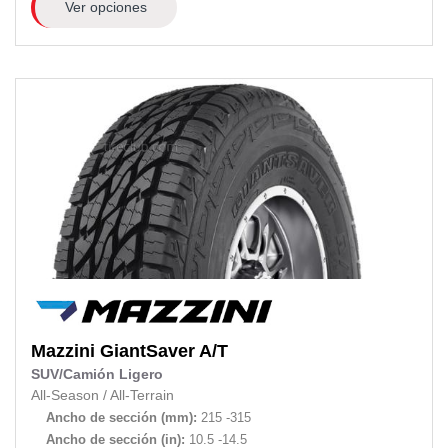
Ver opciones
Mazzini
GiantSaver A/T
SUV/Camión Ligero
All-Season
/
All-Terrain
Ancho de sección (mm):
215 -315
Ancho de sección (in):
10.5 -14.5