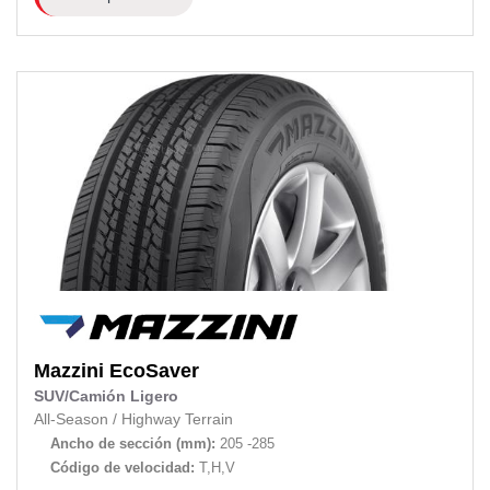
Mazzini
EcoSaver
SUV/Camión Ligero
All-Season
/
Highway Terrain
Ancho de sección (mm):
205 -285
Código de velocidad:
T,H,V