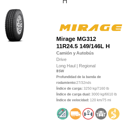
H
Mirage
MG312
11R24.5 149/146L H
Camión y Autobús
Drive
Long Haul |
Regional
BSW
Profundidad de la banda de
rodamiento:
27/32nds
Índice de carga:
3250 kg/7160 lb
Índice de carga dual:
3000 kg/6610 lb
Índice de velocidad:
120 km/75 mi