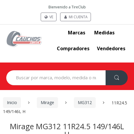
Bienvenido a TireClub
VE
MI CUENTA
Marcas
Medidas
Compradores
Vendedores
Search
for:
Inicio
Mirage
MG312
11R24.5
149/146L H
Mirage MG312 11R24.5 149/146L