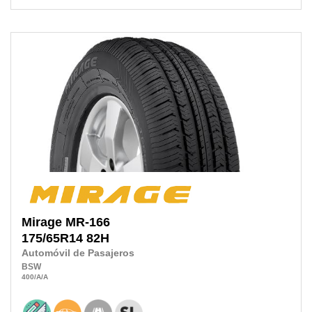
Mirage
MR-166
175/65R14
82H
Automóvil de Pasajeros
BSW
400
/A
/A