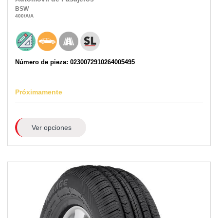
BSW
400
/A
/A
Número de pieza: 0230072910264005495
Próximamente
Ver opciones