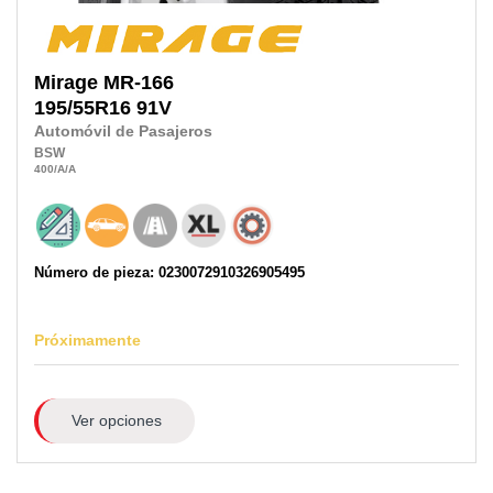
Mirage
MR-166
195/55R16
91V
Automóvil de Pasajeros
BSW
400
/A
/A
Número de pieza: 0230072910326905495
Próximamente
Ver opciones