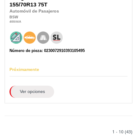
155/70R13
75T
Automóvil de Pasajeros
BSW
400
/A
/A
Número de pieza: 0230072910393105495
Próximamente
Ver opciones
1 - 10 (43)