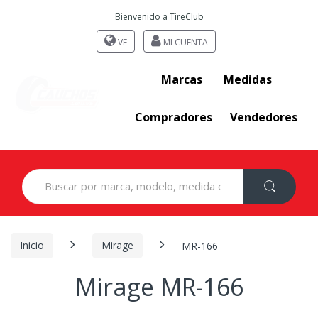
Bienvenido a TireClub
VE
MI CUENTA
Marcas
Medidas
Compradores
Vendedores
Search
for:
Inicio
Mirage
MR-166
Mirage MR-166