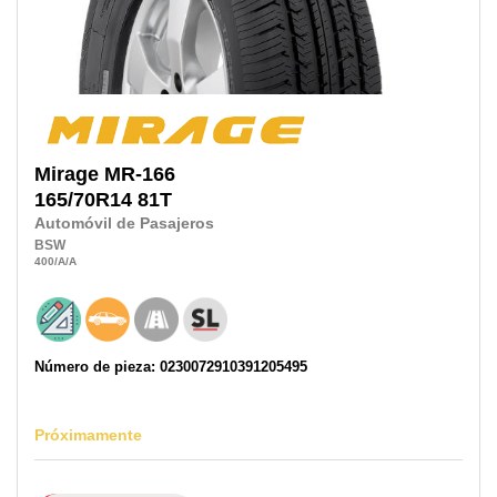
Mirage
MR-166
165/70R14
81T
Automóvil de Pasajeros
BSW
400
/A
/A
Número de pieza: 0230072910391205495
Próximamente