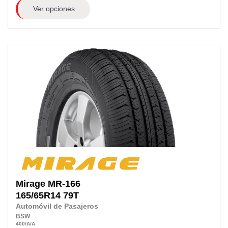
Ver opciones
Mirage
MR-166
165/65R14
79T
Automóvil de Pasajeros
BSW
400
/A
/A