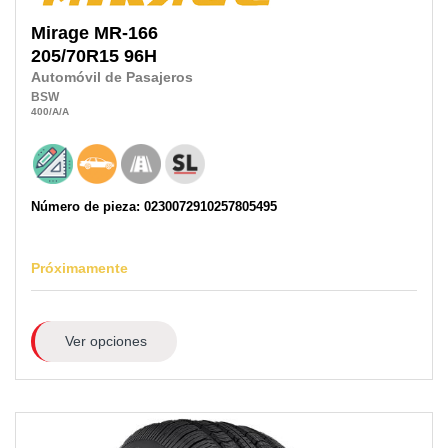
Mirage
MR-166
205/70R15
96H
Automóvil de Pasajeros
BSW
400
/A
/A
Número de pieza: 0230072910257805495
Próximamente
Ver opciones