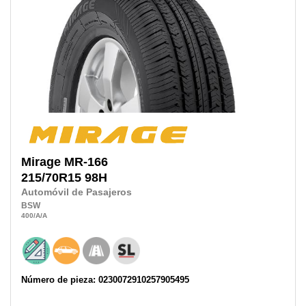
Mirage
MR-166
215/70R15
98H
Automóvil de Pasajeros
BSW
400
/A
/A
Número de pieza: 0230072910257905495