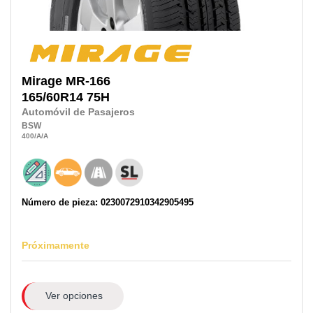
Mirage
MR-166
165/60R14
75H
Automóvil de Pasajeros
BSW
400
/A
/A
Número de pieza: 0230072910342905495
Próximamente
Ver opciones