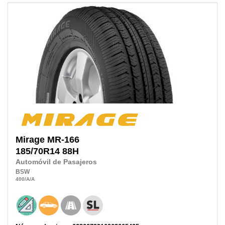
Mirage
MR-166
185/70R14
88H
Automóvil de Pasajeros
BSW
400
/A
/A