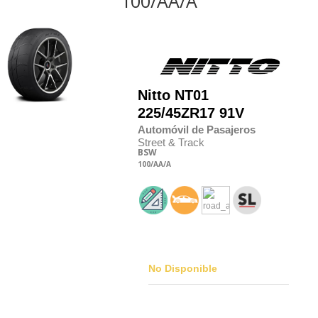
100/AA/A
Nitto
NT01
225/45
Z
R17 91V
Automóvil de Pasajeros
Street & Track
BSW
100
/AA
/A
No Disponible