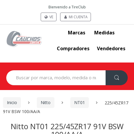
Bienvenido a TireClub
VE
MI CUENTA
Marcas
Medidas
Compradores
Vendedores
Search
for:
Inicio
Nitto
NT01
225/45ZR17
91V BSW 100/AA/A
Nitto NT01 225/45ZR17 91V BSW