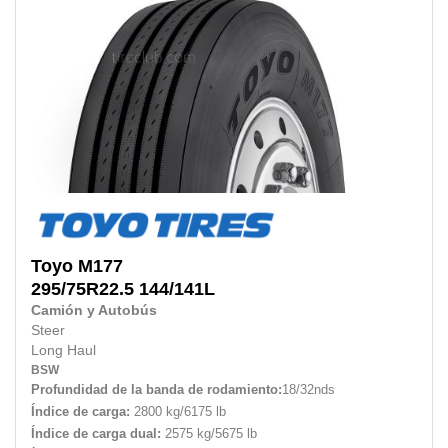
Toyo
M177
295/75R22.5
144/141L
Camión y Autobús
Steer
Long Haul
BSW
Profundidad de la banda de rodamiento:
18/32nds
Índice de carga:
2800 kg/6175 lb
Índice de carga dual:
2575 kg/5675 lb