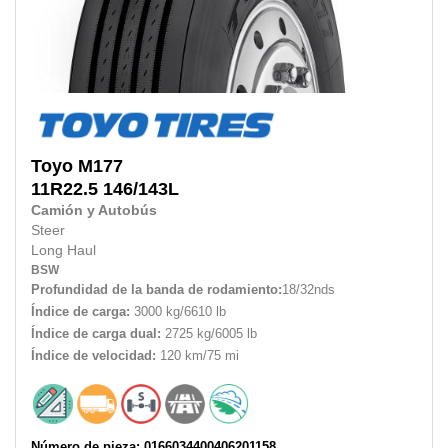
Toyo
M177
11R22.5
146/143L
Camión y Autobús
Steer
Long Haul
BSW
Profundidad de la banda de rodamiento:
18/32nds
Índice de carga:
3000 kg/6610 lb
Índice de carga dual:
2725 kg/6005 lb
Índice de velocidad:
120 km/75 mi
Número de pieza: 0166034400406201158