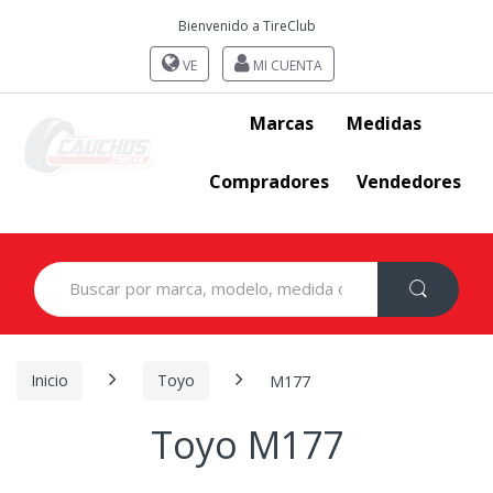
Bienvenido a TireClub
VE
MI CUENTA
Marcas
Medidas
Compradores
Vendedores
Search
for:
Inicio
Toyo
M177
Toyo M177