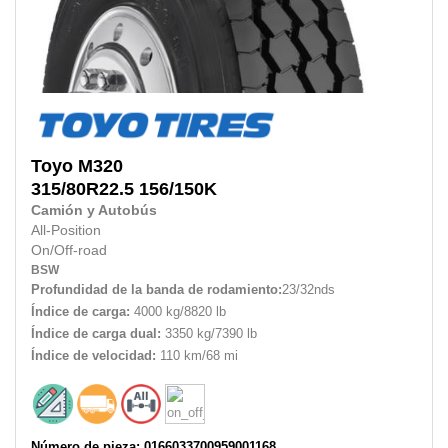
Toyo
M320
315/80R22.5
156/150K
Camión y Autobús
All-Position
On/Off-road
BSW
Profundidad de la banda de rodamiento:
23/32nds
Índice de carga:
4000 kg/8820 lb
Índice de carga dual:
3350 kg/7390 lb
Índice de velocidad:
110 km/68 mi
Número de pieza: 0166033700959001168