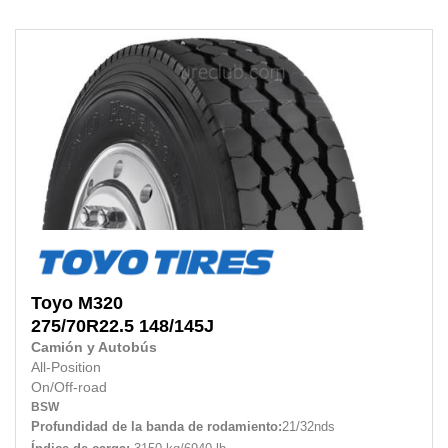
Toyo
M320
275/70R22.5
148/145J
Camión y Autobús
All-Position
On/Off-road
BSW
Profundidad de la banda de rodamiento:
21/32nds