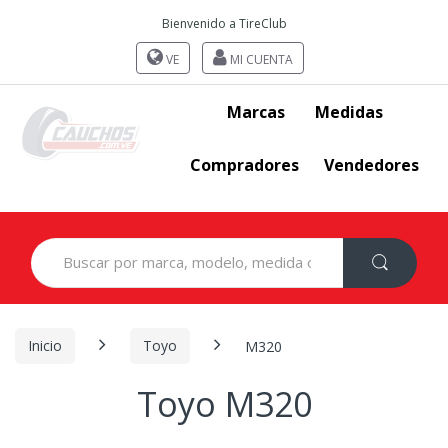
Bienvenido a TireClub
VE
MI CUENTA
Marcas
Medidas
Compradores
Vendedores
Search
for:
Inicio
Toyo
M320
Toyo M320