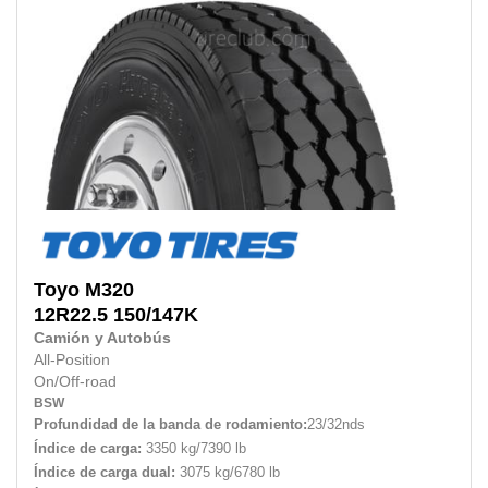
Toyo
M320
12R22.5
150/147K
Camión y Autobús
All-Position
On/Off-road
BSW
Profundidad de la banda de rodamiento:
23/32nds
Índice de carga:
3350 kg/7390 lb
Índice de carga dual:
3075 kg/6780 lb