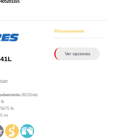
0405201165
Próximamente
Ver opciones
141L
ban
rodamiento:
30/32nds
lb
5675 lb
5 mi