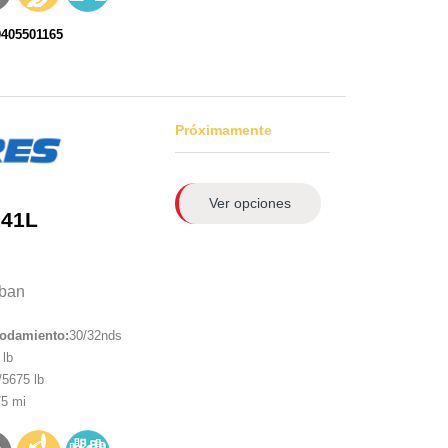
0405501165
Próximamente
Ver opciones
141L
ban
rodamiento:
30/32nds
lb
5675 lb
5 mi