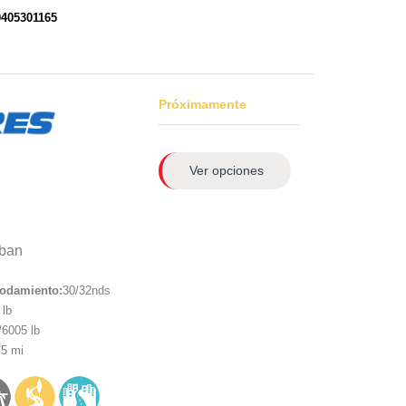
0405301165
Próximamente
Ver opciones
ban
rodamiento:
30/32nds
lb
6005 lb
5 mi