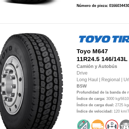
Número de pieza: 016603443
Toyo
M647
11R24.5
146/143L
Camión y Autobús
Drive
Long Haul
|
Regional
|
Ur
BSW
Profundidad de la banda de 
Índice de carga:
3000 kg/6610 
Índice de carga dual:
2725 kg/
Índice de velocidad:
120 km/7