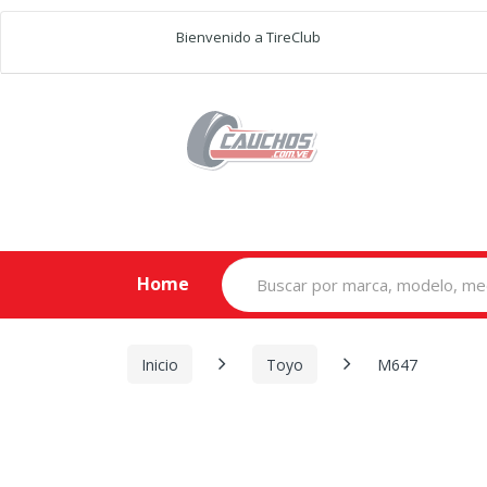
Bienvenido a TireClub
Search
Home
for:
Inicio
Toyo
M647