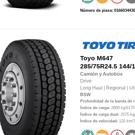
Número de pieza: 016603443
Toyo
M647
285/75R24.5
144/
Camión y Autobús
Drive
Long Haul
|
Regional
|
Ur
BSW
Profundidad de la banda de 
Índice de carga:
2800 kg/6175 
Índice de carga dual:
2575 kg/
Índice de velocidad:
120 km/7