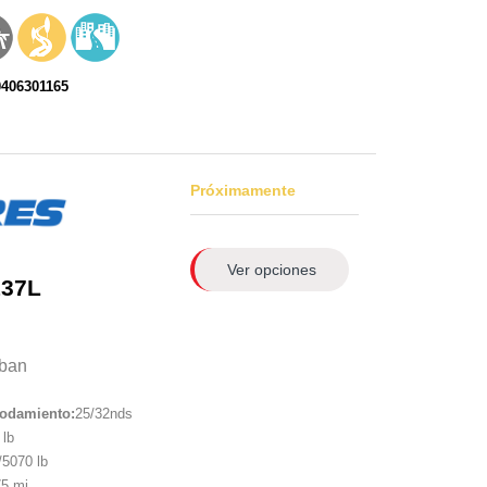
0406301165
Próximamente
Ver opciones
137L
ban
rodamiento:
25/32nds
lb
5070 lb
5 mi