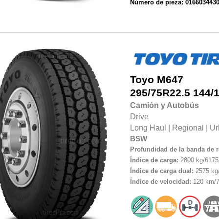
Número de pieza: 016603443
Toyo
M647
295/75R22.5
144/
Camión y Autobús
Drive
Long Haul
|
Regional
|
Ur
BSW
Profundidad de la banda de 
Índice de carga:
2800 kg/6175 
Índice de carga dual:
2575 kg/
Índice de velocidad:
120 km/7