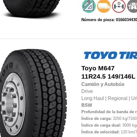
Número de pieza: 016603443
Toyo
M647
11R24.5
149/146L
Camión y Autobús
Drive
Long Haul
|
Regional
|
Ur
BSW
Profundidad de la banda de 
Índice de carga:
3250 kg/7160 
Índice de carga dual:
3000 kg/
Índice de velocidad:
120 km/7