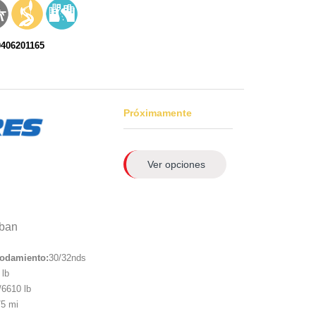
0406201165
Próximamente
Ver opciones
ban
rodamiento:
30/32nds
lb
6610 lb
5 mi