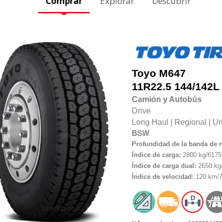
Comprar
Explorar
Descubrir
Toyo
M647
11R22.5
144/142L
Camión y Autobús
Drive
Long Haul
|
Regional
|
Ur
BSW
Profundidad de la banda de 
Índice de carga:
2800 kg/6175 
Índice de carga dual:
2650 kg/
Índice de velocidad:
120 km/7