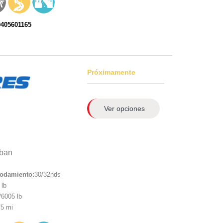
0405601165
Próximamente
Ver opciones
ban
rodamiento:
30/32nds
lb
6005 lb
5 mi