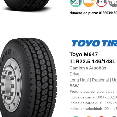
Número de pieza: 016603443
Toyo
M647
11R22.5
146/143L
Camión y Autobús
Drive
Long Haul
|
Regional
|
Ur
BSW
Profundidad de la banda de 
Índice de carga:
3000 kg/6610 
Índice de carga dual:
2725 kg/
Índice de velocidad:
120 km/7