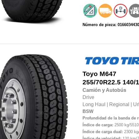
Número de pieza: 016603443
Toyo
M647
255/70R22.5
140/
Camión y Autobús
Drive
Long Haul
|
Regional
|
Ur
BSW
Profundidad de la banda de 
Índice de carga:
2500 kg/5510 
Índice de carga dual:
2300 kg/
Índice de velocidad:
120 km/7