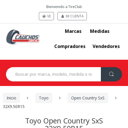
Bienvenido a TireClub
VE
MI CUENTA
Marcas
Medidas
Compradores
Vendedores
Search
for:
Inicio
Toyo
Open Country SxS
32X9.50R15
Toyo Open Country SxS