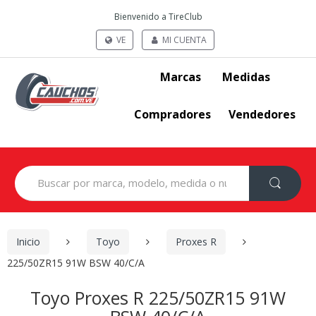
Bienvenido a TireClub
VE
MI CUENTA
Marcas
Medidas
Compradores
Vendedores
Search
for:
Inicio
Toyo
Proxes R
225/50ZR15 91W BSW 40/C/A
Toyo Proxes R 225/50ZR15 91W