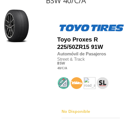
BSW 40/C/A
Toyo
Proxes R
225/50
Z
R15 91W
Automóvil de Pasajeros
Street & Track
BSW
40
/C
/A
No Disponible