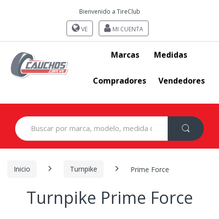
Bienvenido a TireClub
VE
MI CUENTA
Marcas
Medidas
Compradores
Vendedores
Search
for:
Inicio
Turnpike
Prime Force
Turnpike Prime Force