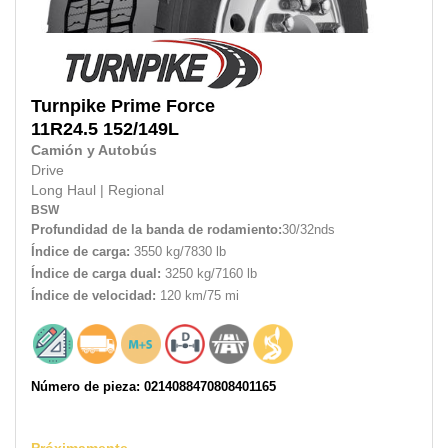
Turnpike
Prime Force
11R24.5
152/149L
Camión y Autobús
Drive
Long Haul
|
Regional
BSW
Profundidad de la banda de rodamiento:
30/32nds
Índice de carga:
3550 kg/7830 lb
Índice de carga dual:
3250 kg/7160 lb
Índice de velocidad:
120 km/75 mi
Número de pieza: 0214088470808401165
Próximamente