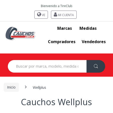
Bienvenido a TireClub
VE
MI CUENTA
Marcas
Medidas
Compradores
Vendedores
Search
for:
Inicio
Wellplus
Cauchos Wellplus