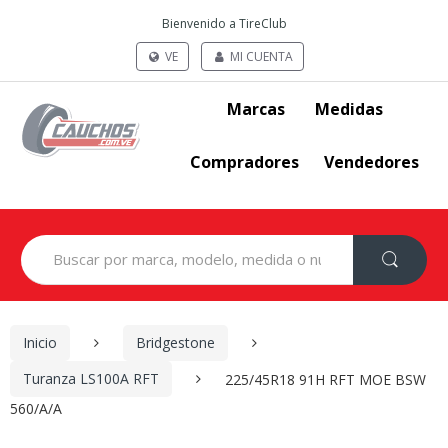
Bienvenido a TireClub
VE
MI CUENTA
Marcas
Medidas
Compradores
Vendedores
Search
for:
Inicio
Bridgestone
Turanza LS100A RFT
225/45R18 91H RFT MOE BSW
560/A/A