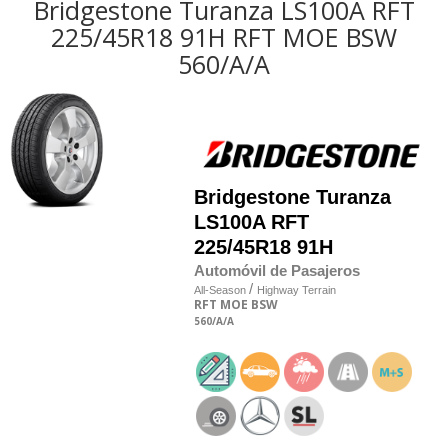
Bridgestone Turanza LS100A RFT
225/45R18 91H RFT MOE BSW
560/A/A
Bridgestone
Turanza
LS100A RFT
225/45R18 91H
Automóvil de Pasajeros
/
All-Season
Highway Terrain
RFT
MOE
BSW
560
/A
/A