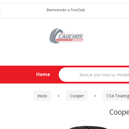
Bienvenido a TireClub
Search
Home
for:
Inicio
Cooper
CS4 Touring
Coope