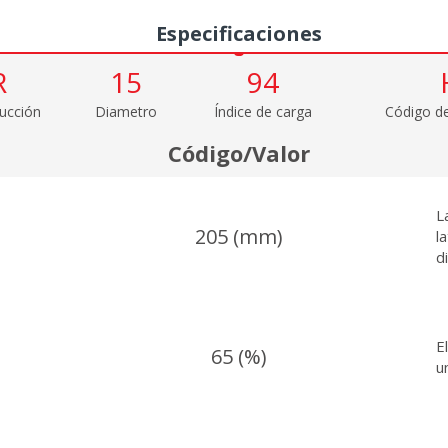
Especificaciones
R
15
94
ucción
Diametro
Índice de carga
Código de
Código/Valor
L
205 (mm)
l
d
E
65 (%)
u