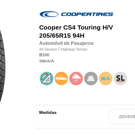
Cooper
CS4 Touring H/V
205/65R15 94H
Automóvil de Pasajeros
/
All-Season
Highway Terrain
BSW
560
/A
/A
Medidas