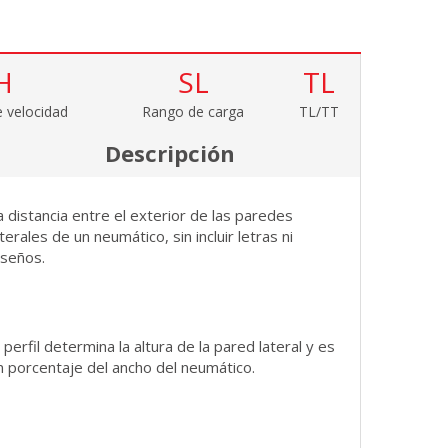
H
SL
TL
 velocidad
Rango de carga
TL/TT
Descripción
a distancia entre el exterior de las paredes
aterales de un neumático, sin incluir letras ni
iseños.
l perfil determina la altura de la pared lateral y es
n porcentaje del ancho del neumático.