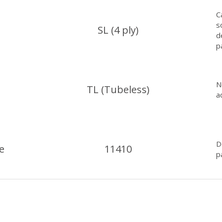
C
s
SL (4 ply)
d
p
N
TL (Tubeless)
a
D
e
11410
p