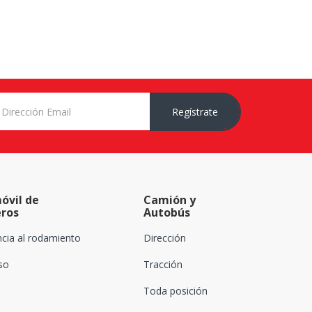
Regístrate
óvil de
Camión y
eros
Autobús
ncia al rodamiento
Dirección
oso
Tracción
Toda posición