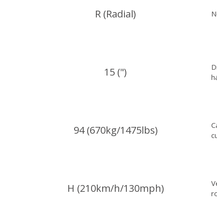
R (Radial)
N
D
15 (")
h
C
94 (670kg/1475lbs)
c
V
H (210km/h/130mph)
r