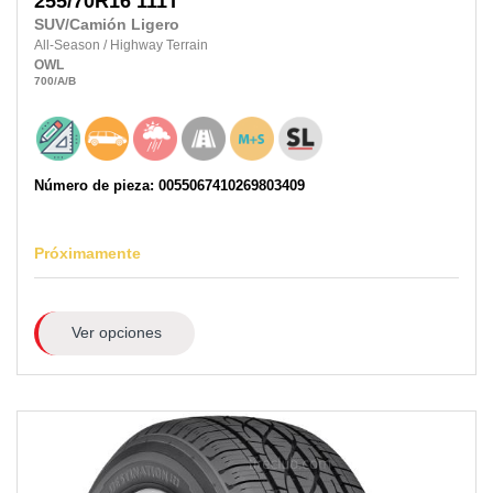
255/70R16
111T
SUV/Camión Ligero
All-Season
/
Highway Terrain
OWL
700
/A
/B
Número de pieza: 0055067410269803409
Próximamente
Ver opciones