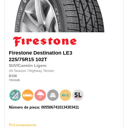
Firestone
Destination LE3
225/75R15
102T
SUV/Camión Ligero
All-Season
/
Highway Terrain
BSW
700
/A
/B
Número de pieza: 0055067410134303411
Próximamente