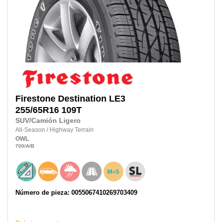
Firestone
Destination LE3
255/65R16
109T
SUV/Camión Ligero
All-Season
/
Highway Terrain
OWL
700
/A
/B
Número de pieza: 0055067410269703409