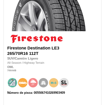
Firestone
Destination LE3
265/70R16
112T
SUV/Camión Ligero
All-Season
/
Highway Terrain
OWL
700
/A
/B
Número de pieza: 0055067410269903409