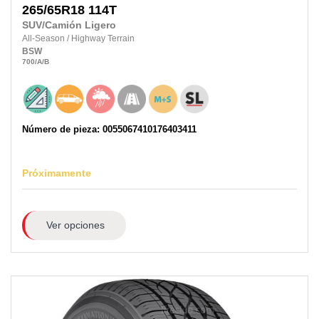
265/65R18
114T
SUV/Camión Ligero
All-Season
/
Highway Terrain
BSW
700
/A
/B
Número de pieza: 0055067410176403411
Próximamente
Ver opciones