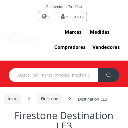
Bienvenido a TireClub
VE
MI CUENTA
Marcas
Medidas
Compradores
Vendedores
Search
for:
Inicio
Firestone
Destination LE3
Firestone Destination
LE3