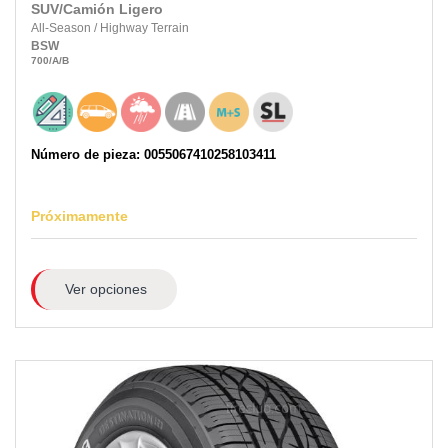
SUV/Camión Ligero
All-Season
/
Highway Terrain
BSW
700
/A
/B
Número de pieza: 0055067410258103411
Próximamente
Ver opciones