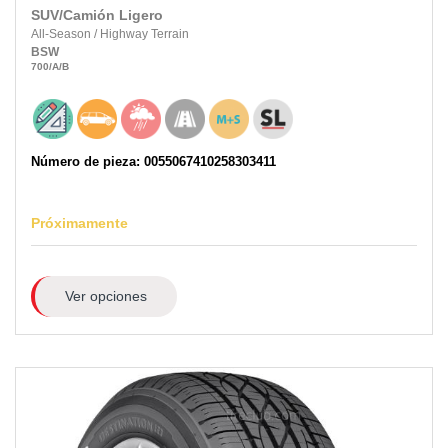
SUV/Camión Ligero
All-Season
/
Highway Terrain
BSW
700
/A
/B
Número de pieza: 0055067410258303411
Próximamente
Ver opciones