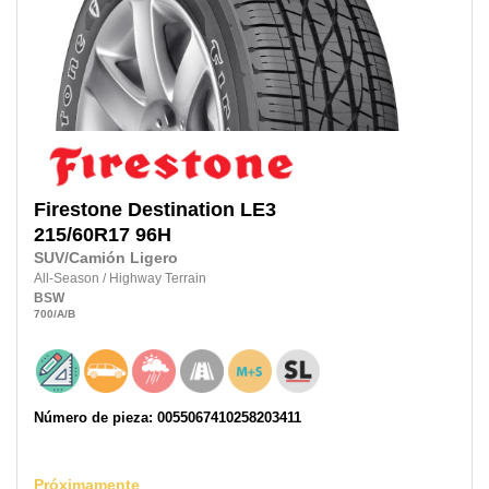
Firestone
Destination LE3
215/60R17
96H
SUV/Camión Ligero
All-Season
/
Highway Terrain
BSW
700
/A
/B
Número de pieza: 0055067410258203411
Próximamente