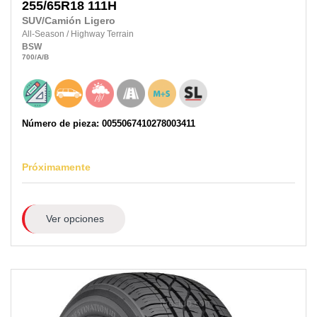
255/65R18
111H
SUV/Camión Ligero
All-Season
/
Highway Terrain
BSW
700
/A
/B
Número de pieza: 0055067410278003411
Próximamente
Ver opciones