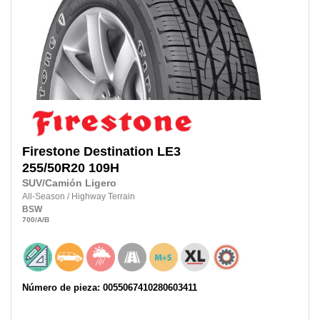
Firestone
Destination LE3
255/50R20
109H
SUV/Camión Ligero
All-Season
/
Highway Terrain
BSW
700
/A
/B
Número de pieza: 0055067410280603411