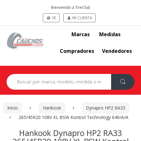
Bienvenido a TireClub
VE
MI CUENTA
Marcas
Medidas
Compradores
Vendedores
Search
for:
Inicio
Hankook
Dynapro HP2 RA33
265/45R20 108V XL BSW Kontrol Technology 640/A/A
Hankook Dynapro HP2 RA33