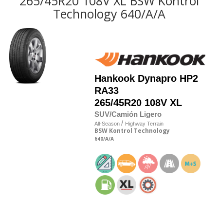
265/45R20 108V XL BSW Kontrol
Technology 640/A/A
Hankook
Dynapro HP2
RA33
265/45R20 108V XL
SUV/Camión Ligero
/
All-Season
Highway Terrain
BSW
Kontrol Technology
640
/A
/A