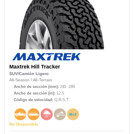
Maxtrek
Hill Tracker
SUV/Camión Ligero
All-Season
/
All-Terrain
Ancho de sección (mm):
245 -285
Ancho de sección (in):
12.5
Código de velocidad:
Q,R,S,T
No Disponible