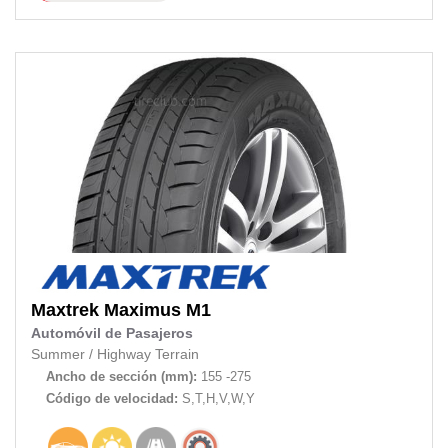
Maxtrek
Maximus M1
Automóvil de Pasajeros
Summer
/
Highway Terrain
Ancho de sección (mm):
155 -275
Código de velocidad:
S,T,H,V,W,Y