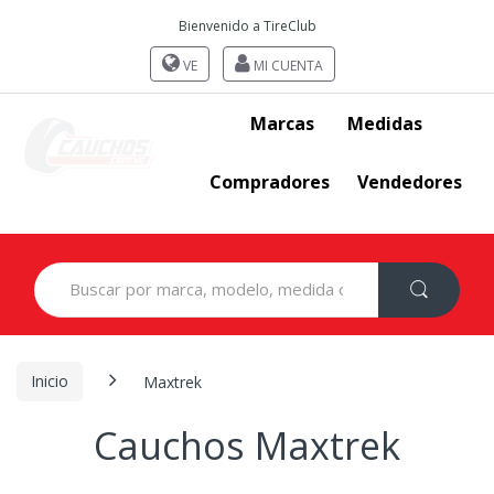
Bienvenido a TireClub
VE
MI CUENTA
Marcas
Medidas
Compradores
Vendedores
Search
for:
Inicio
Maxtrek
Cauchos Maxtrek