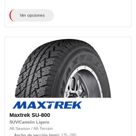
Ver opciones
Maxtrek
SU-800
SUV/Camión Ligero
All-Season
/
All-Terrain
Ancho de sección (mm):
175 -285