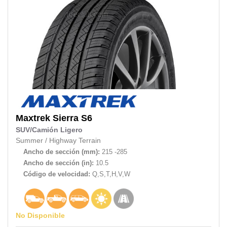
Maxtrek
Sierra S6
SUV/Camión Ligero
Summer
/
Highway Terrain
Ancho de sección (mm):
215 -285
Ancho de sección (in):
10.5
Código de velocidad:
Q,S,T,H,V,W
No Disponible