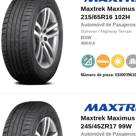
Maxtrek
Maximus
215/65R16
102H
Automóvil de Pasajeros
Summer
/
Highway Terrain
BSW
460
/A
/A
Número de pieza: 010003961
Maxtrek
Maximus
245/45ZR17
99W
Automóvil de Pasajeros