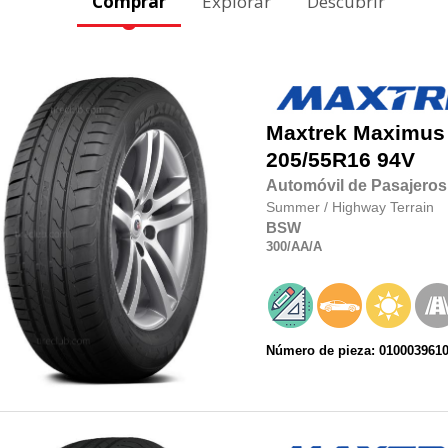
Comprar
Explorar
Descubrir
Maxtrek
Maximus
205/55R16
94V
Automóvil de Pasajeros
Summer
/
Highway Terrain
BSW
300
/AA
/A
Número de pieza: 010003961