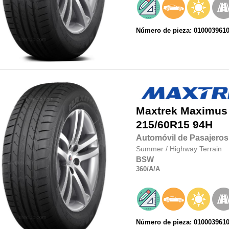
Número de pieza: 010003961
Maxtrek
Maximus
215/60R15
94H
Automóvil de Pasajeros
Summer
/
Highway Terrain
BSW
360
/A
/A
Número de pieza: 010003961