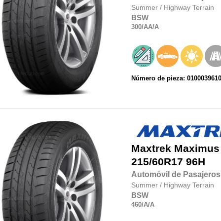
Summer
/
Highway Terrain
BSW
300
/AA
/A
Número de pieza: 010003961
Maxtrek
Maximus
215/60R17
96H
Automóvil de Pasajeros
Summer
/
Highway Terrain
BSW
460
/A
/A