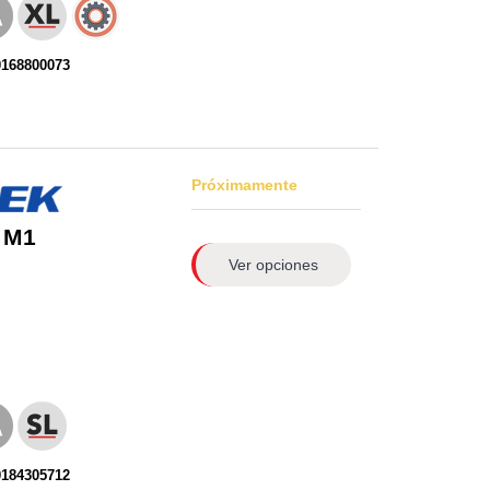
0168800073
Próximamente
 M1
Ver opciones
0184305712