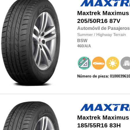
Maxtrek
Maximus
205/50R16
87V
Automóvil de Pasajeros
Summer
/
Highway Terrain
BSW
460
/A
/A
Número de pieza: 010003961
Maxtrek
Maximus
185/55R16
83H