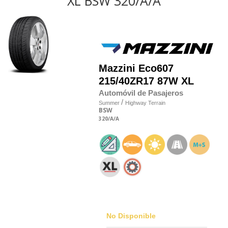
XL BSW 320/A/A
Mazzini
Eco607
215/40
Z
R17 87W XL
Automóvil de Pasajeros
/
Summer
Highway Terrain
BSW
320
/A
/A
No Disponible