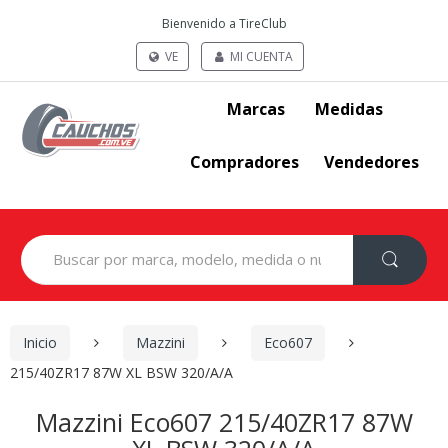
Bienvenido a TireClub
VE
MI CUENTA
Marcas
Medidas
Compradores
Vendedores
Search
for:
Inicio
Mazzini
Eco607
215/40ZR17 87W XL BSW 320/A/A
Mazzini Eco607 215/40ZR17 87W