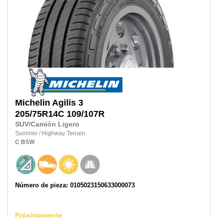
Michelin
Agilis 3
205/75R14C
109/107R
SUV/Camión Ligero
Summer
/
Highway Terrain
C
BSW
Número de pieza: 0105023150633000073
Próximamente