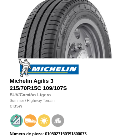
Michelin
Agilis 3
215/70R15C
109/107S
SUV/Camión Ligero
Summer
/
Highway Terrain
C
BSW
Número de pieza: 0105023150391800073