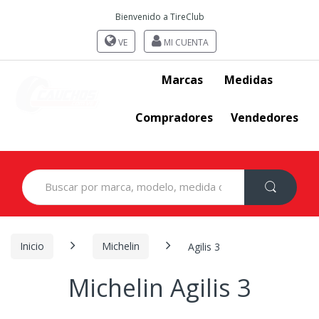
Bienvenido a TireClub
VE
MI CUENTA
Marcas
Medidas
Compradores
Vendedores
Search
for:
Inicio
Michelin
Agilis 3
Michelin Agilis 3