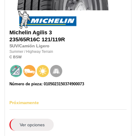
Michelin
Agilis 3
235/65R16C
121/119R
SUV/Camión Ligero
Summer
/
Highway Terrain
C
BSW
Número de pieza: 0105023150374900073
Próximamente
Ver opciones