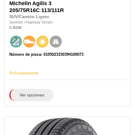
Michelin
Agilis 3
205/75R16C
113/111R
SUV/Camión Ligero
Summer
/
Highway Terrain
C
BSW
Número de pieza: 0105023150394100073
Próximamente
Ver opciones