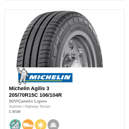
Michelin
Agilis 3
205/70R15C
106/104R
SUV/Camión Ligero
Summer
/
Highway Terrain
C
BSW