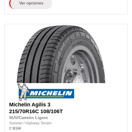
Ver opciones
Michelin
Agilis 3
215/70R16C
108/106T
SUV/Camión Ligero
Summer
/
Highway Terrain
C
BSW