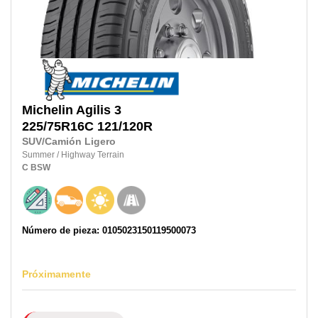
Michelin
Agilis 3
225/75R16C
121/120R
SUV/Camión Ligero
Summer
/
Highway Terrain
C
BSW
Número de pieza: 0105023150119500073
Próximamente