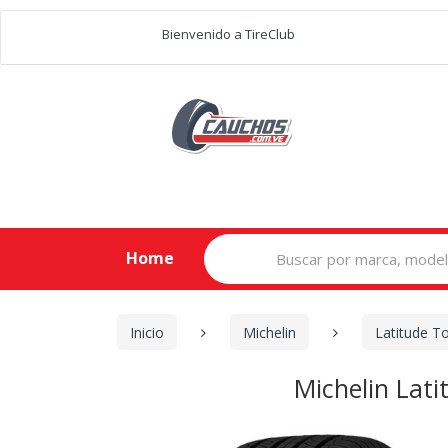
Bienvenido a TireClub
Search
Home
for:
Inicio
Michelin
Latitude T
Michelin Lat