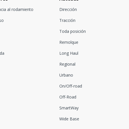
ncia al rodamiento
Dirección
oso
Tracción
Toda posición
Remolque
ada
Long Haul
Regional
Urbano
On/Off-road
Off-Road
SmartWay
Wide Base