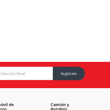
Regístrate
óvil de
Camión y
eros
Autobús