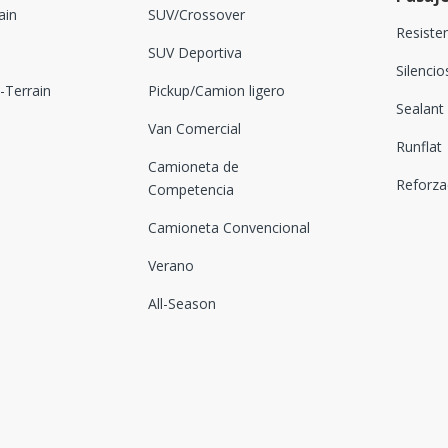
ain
SUV/Crossover
Resiste
SUV Deportiva
Silenci
Terrain
Pickup/Camion ligero
Sealant
Van Comercial
Runflat
Camioneta de
Reforz
Competencia
Camioneta Convencional
Verano
All-Season