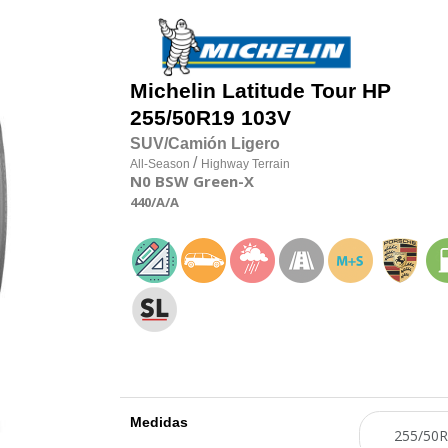
Michelin
Latitude Tour HP
255/50R19 103V
SUV/Camión Ligero
/
All-Season
Highway Terrain
N0
BSW
Green-X
440
/A
/A
Medidas