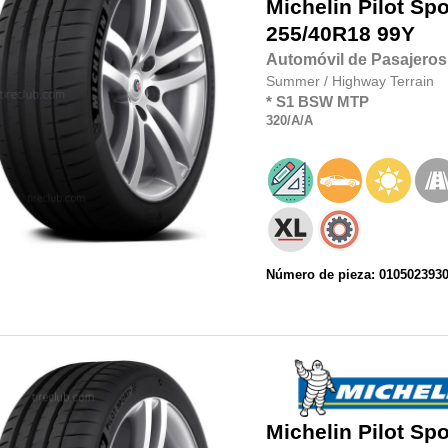
Michelin
Pilot Spo
255/40R18
99Y
Automóvil de Pasajeros
Summer
/
Highway Terrain
* S1
BSW
MTP
320
/A
/A
Número de pieza: 010502393
Michelin
Pilot Spo