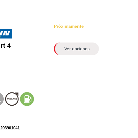
Próximamente
rt 4
Ver opciones
0203901041