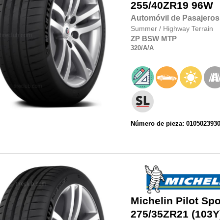
255/40ZR19
96W
Automóvil de Pasajeros
Summer
/
Highway Terrain
ZP
BSW
MTP
320
/A
/A
Número de pieza: 010502393
Michelin
Pilot Spo
275/35ZR21
(103Y