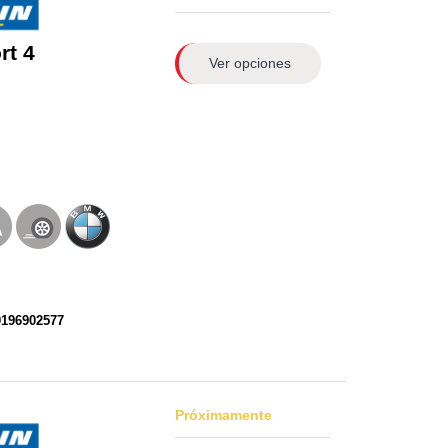
rt 4
Ver opciones
0196902577
Próximamente