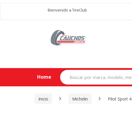
Bienvenido a TireClub
Search
Home
for:
Inicio
Michelin
Pilot Sport 4