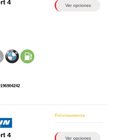
rt 4
Ver opciones
0196904242
Próximamente
rt 4
Ver opciones