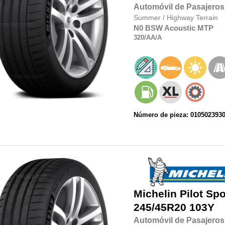
Automóvil de Pasajeros
Summer
/
Highway Terrain
N0
BSW
Acoustic
MTP
320
/AA
/A
Número de pieza: 010502393
Michelin
Pilot Spo
245/45R20
103Y
Automóvil de Pasajeros