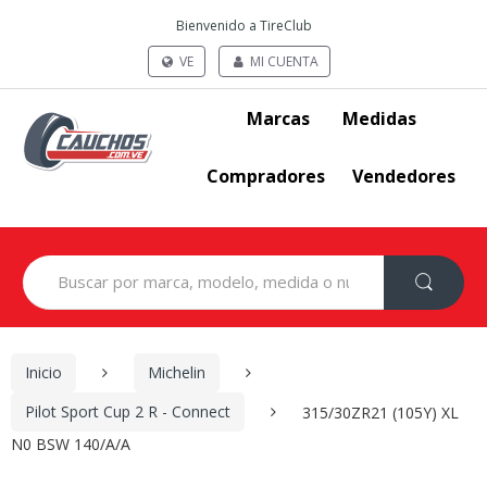
Bienvenido a TireClub
VE
MI CUENTA
Marcas
Medidas
Compradores
Vendedores
Search
for:
Inicio
Michelin
Pilot Sport Cup 2 R - Connect
315/30ZR21 (105Y) XL
N0 BSW 140/A/A