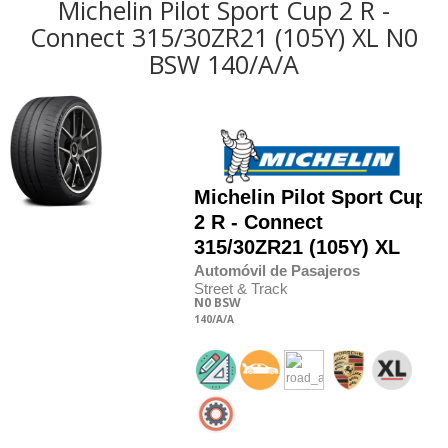
Michelin Pilot Sport Cup 2 R -
Connect 315/30ZR21 (105Y) XL N0
BSW 140/A/A
Michelin
Pilot Sport Cup
2 R - Connect
315/30
Z
R21 (105Y) XL
Automóvil de Pasajeros
Street & Track
N0
BSW
140
/A
/A