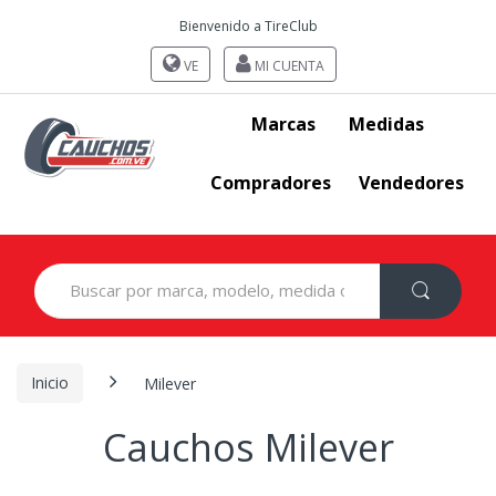
Bienvenido a TireClub
VE
MI CUENTA
Marcas
Medidas
Compradores
Vendedores
Search
for:
Inicio
Milever
Cauchos Milever