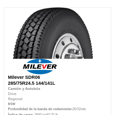
Milever
SDR06
285/75R24.5
144/141L
Camión y Autobús
Drive
Regional
BSW
Profundidad de la banda de rodamiento:
26/32nds
Índice de carga:
2800 kg/6175 lb