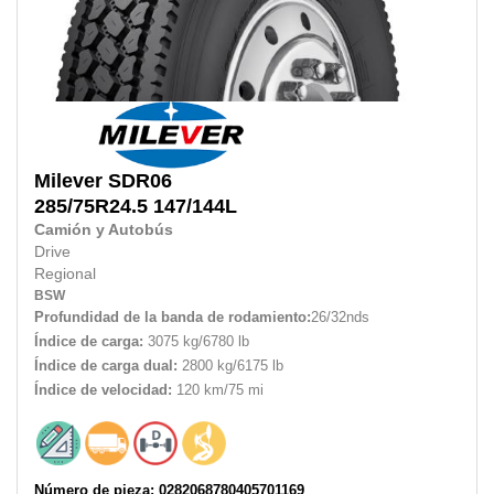
Milever
SDR06
285/75R24.5
147/144L
Camión y Autobús
Drive
Regional
BSW
Profundidad de la banda de rodamiento:
26/32nds
Índice de carga:
3075 kg/6780 lb
Índice de carga dual:
2800 kg/6175 lb
Índice de velocidad:
120 km/75 mi
Número de pieza: 0282068780405701169