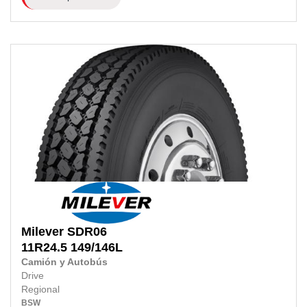
Milever
SDR06
11R24.5
149/146L
Camión y Autobús
Drive
Regional
BSW