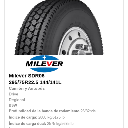
Milever
SDR06
295/75R22.5
144/141L
Camión y Autobús
Drive
Regional
BSW
Profundidad de la banda de rodamiento:
26/32nds
Índice de carga:
2800 kg/6175 lb
Índice de carga dual:
2575 kg/5675 lb