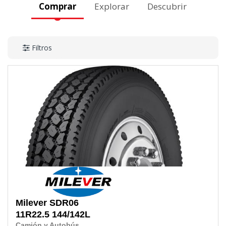
Comprar
Explorar
Descubrir
Filtros
Milever
SDR06
11R22.5
144/142L
Camión y Autobús