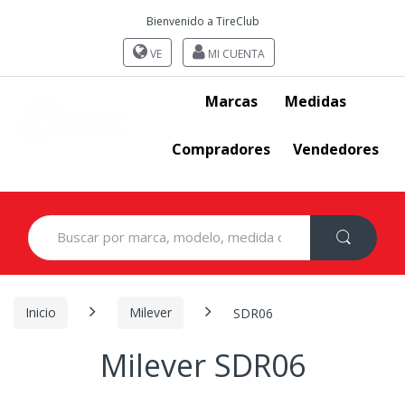
Bienvenido a TireClub
VE
MI CUENTA
Marcas
Medidas
Compradores
Vendedores
Search
for:
Inicio
Milever
SDR06
Milever SDR06