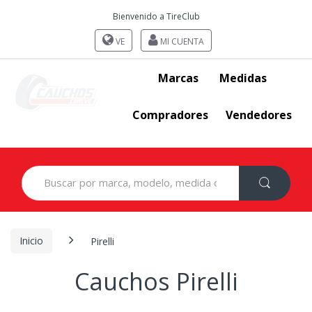
Bienvenido a TireClub
VE
MI CUENTA
Marcas
Medidas
Compradores
Vendedores
Search
for:
Inicio
Pirelli
Cauchos Pirelli