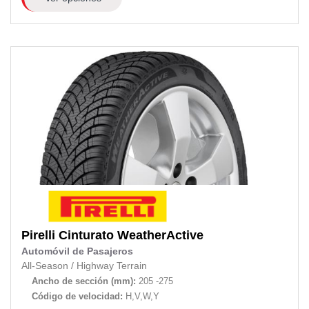
Pirelli
Cinturato WeatherActive
Automóvil de Pasajeros
All-Season
/
Highway Terrain
Ancho de sección (mm):
205 -275
Código de velocidad:
H,V,W,Y