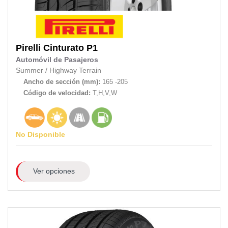
Pirelli
Cinturato P1
Automóvil de Pasajeros
Summer
/
Highway Terrain
Ancho de sección (mm):
165 -205
Código de velocidad:
T,H,V,W
No Disponible
Ver opciones