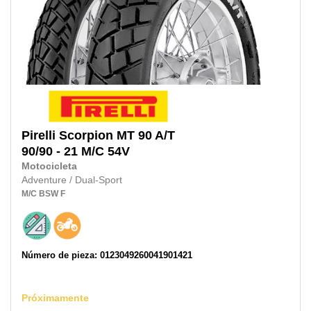
Pirelli
Scorpion MT 90 A/T
90/90 - 21 M/C
54V
Motocicleta
Adventure / Dual-Sport
M/C
BSW
F
Número de pieza: 0123049260041901421
Próximamente