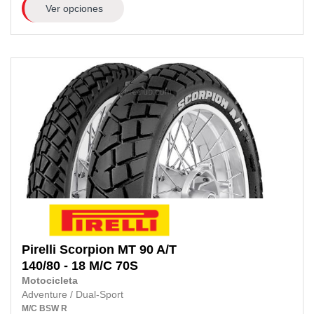
Ver opciones
Pirelli
Scorpion MT 90 A/T
140/80 - 18 M/C
70S
Motocicleta
Adventure / Dual-Sport
M/C
BSW
R