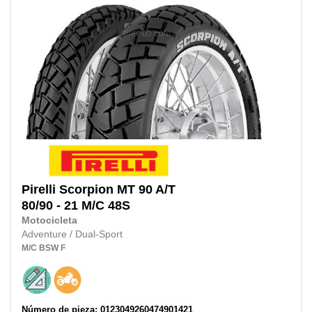
Pirelli
Scorpion MT 90 A/T
80/90 - 21 M/C
48S
Motocicleta
Adventure / Dual-Sport
M/C
BSW
F
Número de pieza: 0123049260474901421