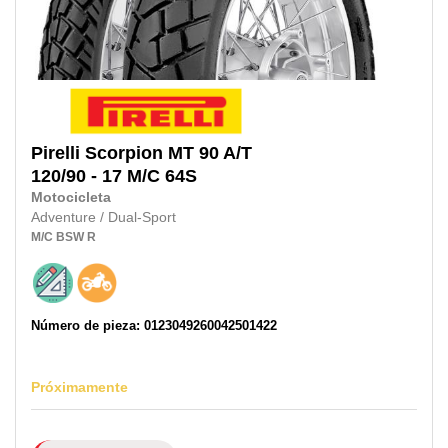
Pirelli
Scorpion MT 90 A/T
120/90 - 17 M/C
64S
Motocicleta
Adventure / Dual-Sport
M/C
BSW
R
Número de pieza: 0123049260042501422
Próximamente