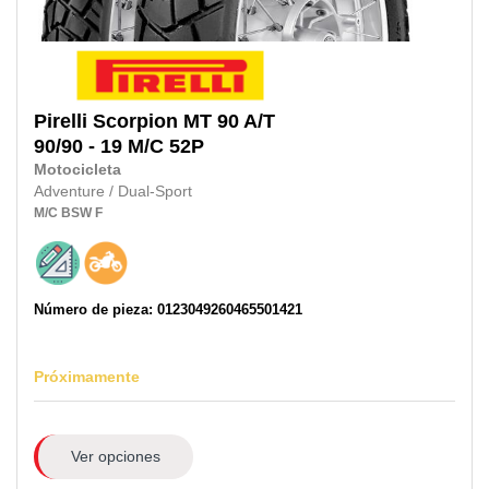
Pirelli
Scorpion MT 90 A/T
90/90 - 19 M/C
52P
Motocicleta
Adventure / Dual-Sport
M/C
BSW
F
Número de pieza: 0123049260465501421
Próximamente
Ver opciones