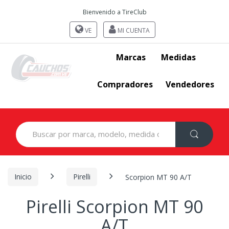
Bienvenido a TireClub
VE
MI CUENTA
Marcas
Medidas
Compradores
Vendedores
Search
for:
Inicio
Pirelli
Scorpion MT 90 A/T
Pirelli Scorpion MT 90
A/T