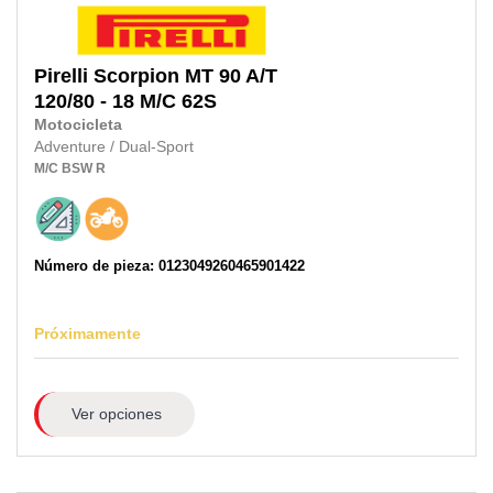
Pirelli
Scorpion MT 90 A/T
120/80 - 18 M/C
62S
Motocicleta
Adventure / Dual-Sport
M/C
BSW
R
Número de pieza: 0123049260465901422
Próximamente
Ver opciones