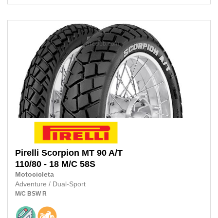
Pirelli
Scorpion MT 90 A/T
110/80 - 18 M/C
58S
Motocicleta
Adventure / Dual-Sport
M/C
BSW
R