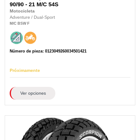
90/90 - 21 M/C
54S
Motocicleta
Adventure / Dual-Sport
M/C
BSW
F
Número de pieza: 0123049260034501421
Próximamente
Ver opciones