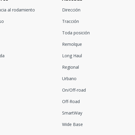
ncia al rodamiento
Dirección
oso
Tracción
Toda posición
Remolque
ada
Long Haul
Regional
Urbano
On/Off-road
Off-Road
SmartWay
Wide Base