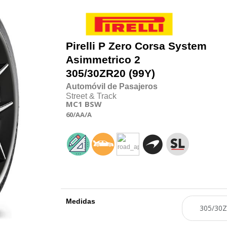
Pirelli
P Zero Corsa System
Asimmetrico 2
305/30
Z
R20 (99Y)
Automóvil de Pasajeros
Street & Track
MC1
BSW
60
/AA
/A
Medidas