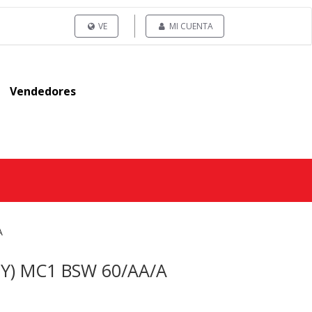
VE
MI CUENTA
Vendedores
A
99Y) MC1 BSW 60/AA/A