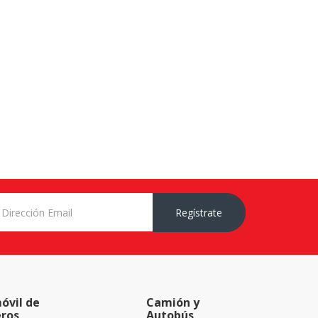
Regístrate
óvil de
Camión y
eros
Autobús