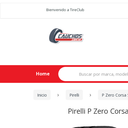
Bienvenido a TireClub
Search
Home
for:
Inicio
Pirelli
P Zero Corsa
Pirelli P Zero Co