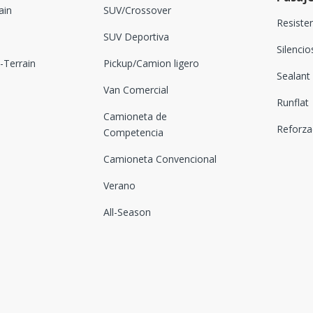
ain
SUV/Crossover
Resiste
SUV Deportiva
Silenci
Terrain
Pickup/Camion ligero
Sealant
Van Comercial
Runflat
Camioneta de
Reforz
Competencia
Camioneta Convencional
Verano
All-Season