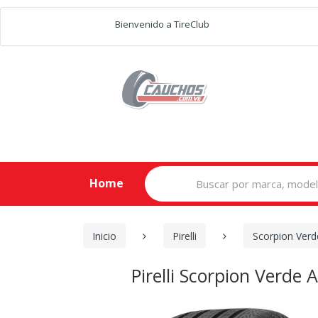
Bienvenido a TireClub
Search
Home
for:
Inicio
Pirelli
Scorpion Verd
Pirelli Scorpion Ver