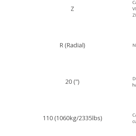
C
Z
V
Z
R (Radial)
N
D
20 (")
h
C
110 (1060kg/2335lbs)
c