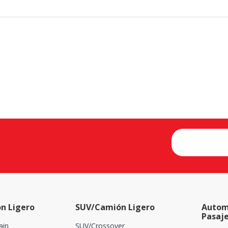
n Ligero
SUV/Camión Ligero
Autom
Pasaj
ain
SUV/Crossover