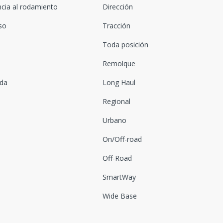
ncia al rodamiento
Dirección
oso
Tracción
Toda posición
Remolque
ada
Long Haul
Regional
Urbano
On/Off-road
Off-Road
SmartWay
Wide Base