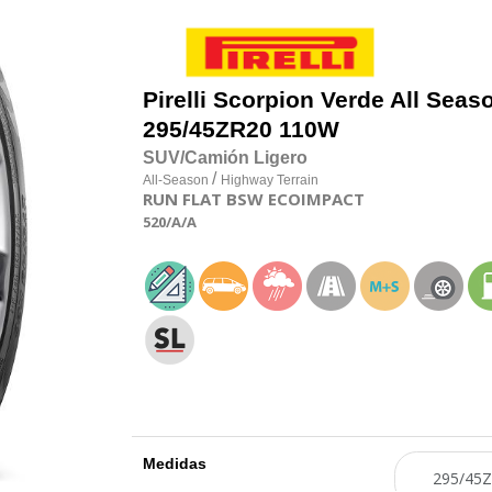
Pirelli
Scorpion Verde All Seas
295/45
Z
R20 110W
SUV/Camión Ligero
/
All-Season
Highway Terrain
RUN FLAT
BSW
ECOIMPACT
520
/A
/A
Medidas