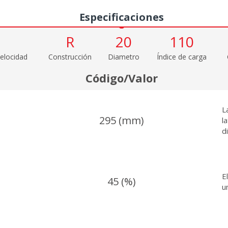
Especificaciones
R
20
110
elocidad
Construcción
Diametro
Índice de carga
Código/Valor
L
295 (mm)
l
d
E
45 (%)
u