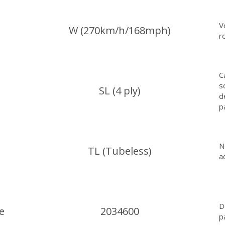
V
W (270km/h/168mph)
r
C
s
SL (4 ply)
d
p
N
TL (Tubeless)
a
D
e
2034600
p