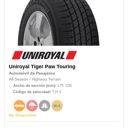
Uniroyal
Tiger Paw Touring
Automóvil de Pasajeros
All-Season
/
Highway Terrain
Ancho de sección (mm):
175 -235
Código de velocidad:
T,H,V
No Disponible