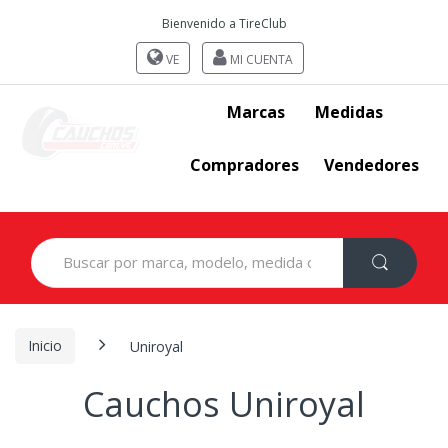
Bienvenido a TireClub
VE
MI CUENTA
Marcas
Medidas
Compradores
Vendedores
Search
for:
Inicio
Uniroyal
Cauchos Uniroyal