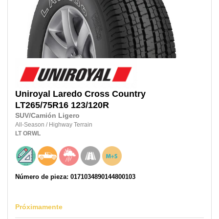
Uniroyal
Laredo Cross Country
LT265/75R16
123/120R
SUV/Camión Ligero
All-Season
/
Highway Terrain
LT
ORWL
Número de pieza: 0171034890144800103
Próximamente