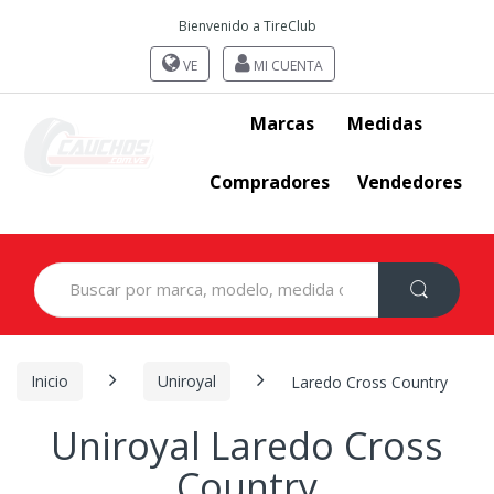
Bienvenido a TireClub
VE
MI CUENTA
Marcas
Medidas
Compradores
Vendedores
Search
for:
Inicio
Uniroyal
Laredo Cross Country
Uniroyal Laredo Cross
Country