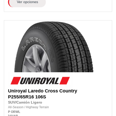
Ver opciones
Uniroyal
Laredo Cross Country
P255/65R16
106S
SUV/Camión Ligero
All-Season
/
Highway Terrain
P
ORWL
540
/A
/B