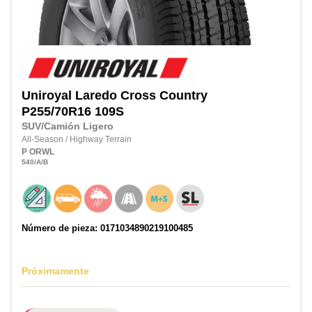
Uniroyal
Laredo Cross Country
P255/70R16
109S
SUV/Camión Ligero
All-Season
/
Highway Terrain
P
ORWL
540
/A
/B
Número de pieza: 0171034890219100485
Próximamente