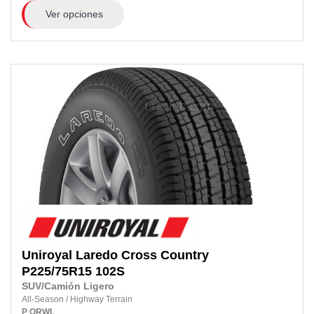
Ver opciones
Uniroyal
Laredo Cross Country
P225/75R15
102S
SUV/Camión Ligero
All-Season
/
Highway Terrain
P
ORWL