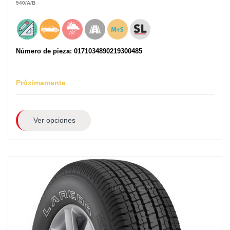
540
/A
/B
Número de pieza: 0171034890219300485
Próximamente
Ver opciones