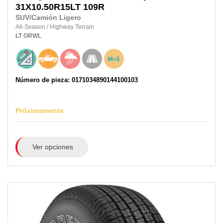
31X10.50R15LT
109R
SUV/Camión Ligero
All-Season
/
Highway Terrain
LT
ORWL
Número de pieza: 0171034890144100103
Próximamente
Ver opciones