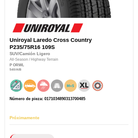
Uniroyal
Laredo Cross Country
P235/75R16
109S
SUV/Camión Ligero
All-Season
/
Highway Terrain
P
ORWL
540
/A
/B
Número de pieza: 0171034890313700485
Próximamente