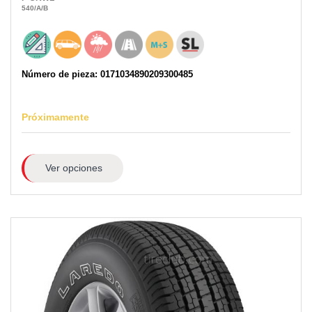
540
/A
/B
Número de pieza: 0171034890209300485
Próximamente
Ver opciones