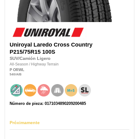
Uniroyal
Laredo Cross Country
P215/75R15
100S
SUV/Camión Ligero
All-Season
/
Highway Terrain
P
ORWL
540
/A
/B
Número de pieza: 0171034890209200485
Próximamente