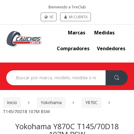
Bienvenido a TireClub
VE
MI CUENTA
Marcas
Medidas
Compradores
Vendedores
Search
for:
Inicio
Yokohama
Y870C
T145/70D18 107M BSW
Yokohama Y870C T145/70D18