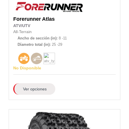
Forerunner
Atlas
ATV/UTV
All-Terrain
Ancho de sección (in):
8 -11
Díametro total (in):
25 -29
No Disponible
Ver opciones