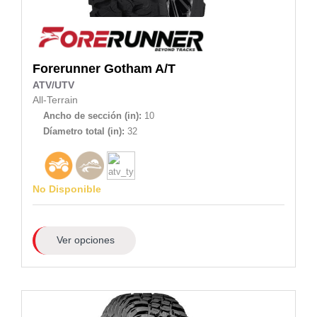
Forerunner
Gotham A/T
ATV/UTV
All-Terrain
Ancho de sección (in):
10
Díametro total (in):
32
No Disponible
Ver opciones