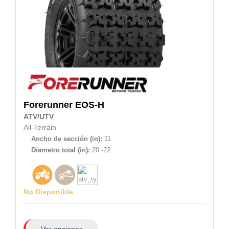
Forerunner
EOS-H
ATV/UTV
All-Terrain
Ancho de sección (in):
11
Díametro total (in):
20 -22
No Disponible
Ver opciones