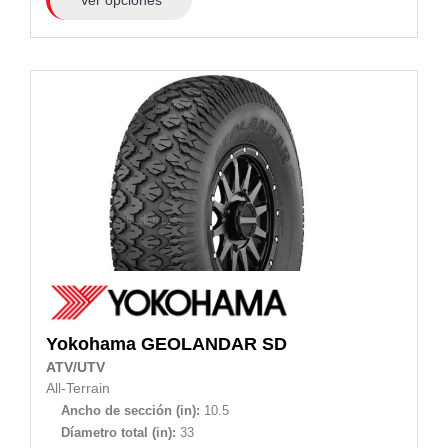
Yokohama
GEOLANDAR SD
ATV/UTV
All-Terrain
Ancho de sección (in):
10.5
Díametro total (in):
33