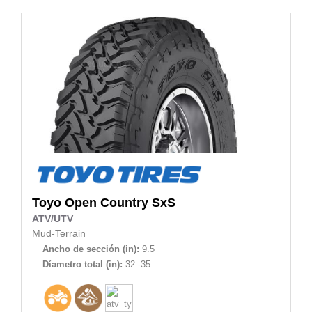
Toyo
Open Country SxS
ATV/UTV
Mud-Terrain
Ancho de sección (in):
9.5
Díametro total (in):
32 -35