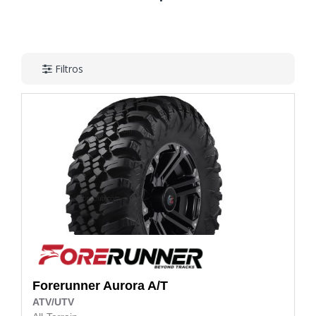
Filtros
Forerunner
Aurora A/T
ATV/UTV