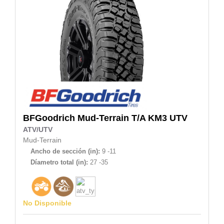
BFGoodrich
Mud-Terrain T/A KM3 UTV
ATV/UTV
Mud-Terrain
Ancho de sección (in):
9 -11
Díametro total (in):
27 -35
No Disponible